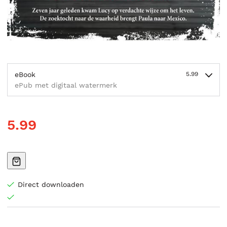
eBook
5.99
ePub met digitaal watermerk
5.99
Direct downloaden