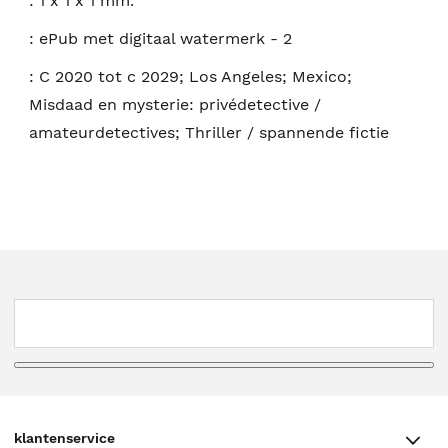
:
1 x 1 x 1 mm.
:
ePub met digitaal watermerk - 2
:
C 2020 tot c 2029; Los Angeles; Mexico;
Misdaad en mysterie: privédetective /
amateurdetectives; Thriller / spannende fictie
klantenservice