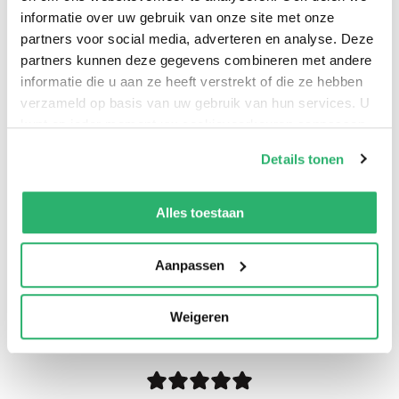
informatie over uw gebruik van onze site met onze
Suzanne Vermeer
.
partners voor social media, adverteren en analyse. Deze
partners kunnen deze gegevens combineren met andere
informatie die u aan ze heeft verstrekt of die ze hebben
verzameld op basis van uw gebruik van hun services. U
kunt op ieder moment uw cookievoorkeuren aanpassen
op onze
cookiebeleid pagina
.
Details tonen
We werken samen met
42 derden
die uw gegevens
kunnen ontvangen en verwerken.
Alles toestaan
Aanpassen
0
|
0
Weigeren