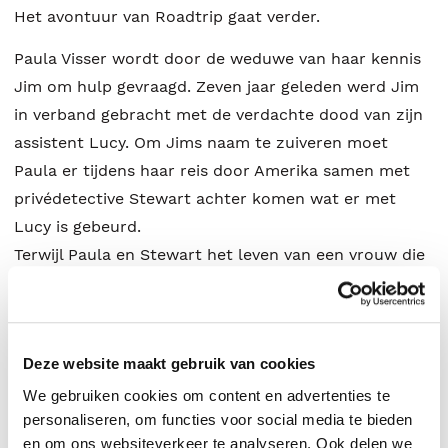
Het avontuur van Roadtrip gaat verder.
Paula Visser wordt door de weduwe van haar kennis
Jim om hulp gevraagd. Zeven jaar geleden werd Jim
in verband gebracht met de verdachte dood van zijn
assistent Lucy. Om Jims naam te zuiveren moet
Paula er tijdens haar reis door Amerika samen met
privédetective Stewart achter komen wat er met
Lucy is gebeurd.
Terwijl Paula en Stewart het leven van een vrouw die
zo onzichtbaar mogelijk door het leven ging
proberen te ontrafelen, worden zij met harde hand
tegengewerkt. Wanneer hun zoektocht hen van L.A.
Deze website maakt gebruik van cookies
naar Mexico leidt, komt een noodlottige confrontatie
steeds dichterbij…
We gebruiken cookies om content en advertenties te
personaliseren, om functies voor social media te bieden
en om ons websiteverkeer te analyseren. Ook delen we