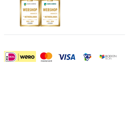
Blog
Boekenbon
Discriminerende boeken
De Nationale Voorleesdagen
Boekenweek
Wet op de Vaste Boekenprijs
Winacties
5.99
Algemene voorwaarden
Privacy
Cookies