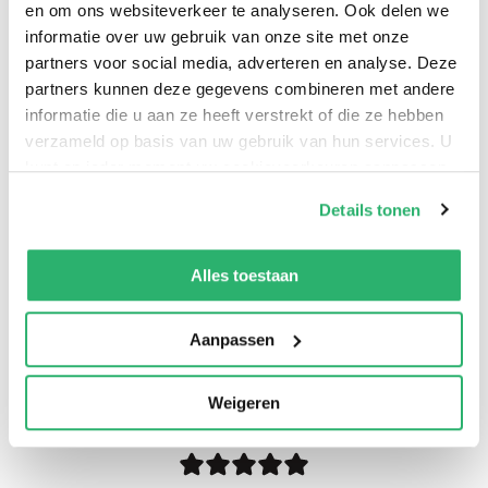
en om ons websiteverkeer te analyseren. Ook delen we
informatie over uw gebruik van onze site met onze
Yvette Rombouts
.
partners voor social media, adverteren en analyse. Deze
partners kunnen deze gegevens combineren met andere
informatie die u aan ze heeft verstrekt of die ze hebben
verzameld op basis van uw gebruik van hun services. U
kunt op ieder moment uw cookievoorkeuren aanpassen
op onze
cookiebeleid pagina
.
Details tonen
We werken samen met
42 derden
die uw gegevens
kunnen ontvangen en verwerken.
Alles toestaan
Aanpassen
0
|
0
Weigeren