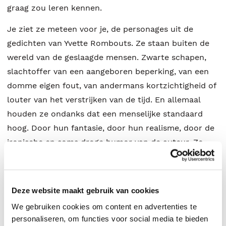
graag zou leren kennen.
Je ziet ze meteen voor je, de personages uit de
gedichten van Yvette Rombouts. Ze staan buiten de
wereld van de geslaagde mensen. Zwarte schapen,
slachtoffer van een aangeboren beperking, van een
domme eigen fout, van andermans kortzichtigheid of
louter van het verstrijken van de tijd. En allemaal
houden ze ondanks dat een menselijke standaard
hoog. Door hun fantasie, door hun realisme, door de
ironische en soms droge humor van de auteur. Ze
roepen meegevoel op, maar ze raken je ook op een
ander niveau: ze zijn interessant. Je zou na ieder
gedicht meer willen weten van de mens die in de
Deze website maakt gebruik van cookies
korte schets naar voren komt. Ze blijven je bij.
We gebruiken cookies om content en advertenties te
personaliseren, om functies voor social media te bieden