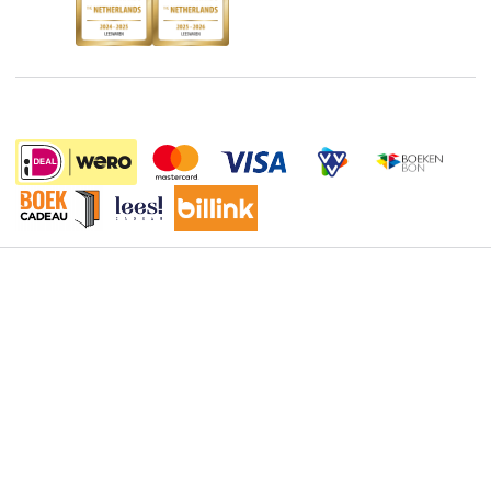
Discriminerende boeken
De Nationale Voorleesdagen
Boekenweek
Wet op de Vaste Boekenprijs
Winacties
Algemene voorwaarden
11.95
Privacy
Cookies
Disclaimer