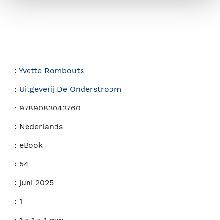
:
Yvette Rombouts
:
Uitgeverij De Onderstroom
:
9789083043760
:
Nederlands
:
eBook
:
54
:
juni 2025
:
1
:
1 x 1 x 1 mm.