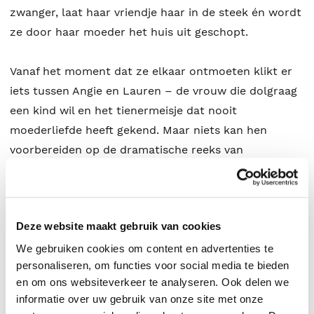
zwanger, laat haar vriendje haar in de steek én wordt
ze door haar moeder het huis uit geschopt.
Vanaf het moment dat ze elkaar ontmoeten klikt er
iets tussen Angie en Lauren – de vrouw die dolgraag
een kind wil en het tienermeisje dat nooit
moederliefde heeft gekend. Maar niets kan hen
voorbereiden op de dramatische reeks van
gebeurtenissen die op deze ontmoeting volgt.
Over Kristin Hannah:
Deze website maakt gebruik van cookies
'Hannah levert de ene na de andere bestseller, over
We gebruiken cookies om content en advertenties te
personaliseren, om functies voor social media te bieden
belangrijke maar vaak vergeten vrouwen.'
AD
en om ons websiteverkeer te analyseren. Ook delen we
informatie over uw gebruik van onze site met onze
‘Kristin Hannah is een van de beste verhalenvertellers