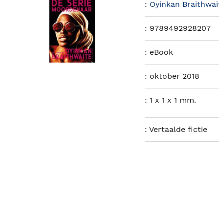
:
Oyinkan Braithwai
:
9789492928207
:
eBook
:
oktober 2018
:
1 x 1 x 1 mm.
:
Vertaalde fictie