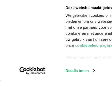
Annuleren & Retourneren
Cadeauboxen
Deze website maakt gebru
Veelgestelde vragen
Staatsloterij
We gebruiken cookies om c
bieden en om ons websitev
Zakelijk boeken bestellen
ING Servicepunt
met onze partners voor so
Douwe Egberts punten
combineren met andere inf
uw gebruik van hun servi
onze
cookiebeleid pagin
We werken samen met
42
Details tonen
©
2026
Bruna