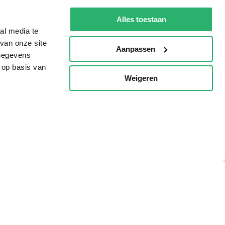
De Nationale Voorleesdagen
Alles toestaan
Boekenweek
al media te
van onze site
Wet op de Vaste Boekenprijs
Aanpassen
 gegevens
Winacties
 op basis van
Weigeren
p
oorwaarden
Privacy
Cookies
Disclaimer