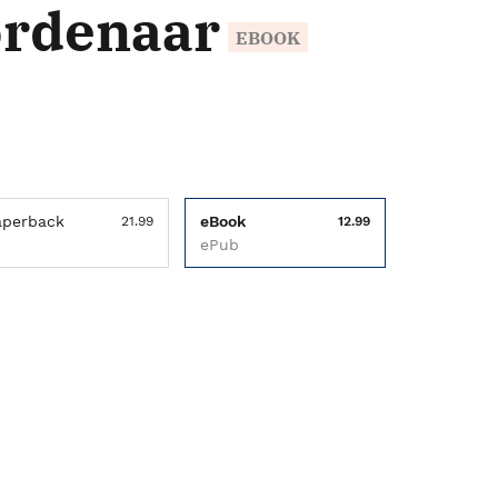
ordenaar
EBOOK
aperback
eBook
21.99
12.99
ePub