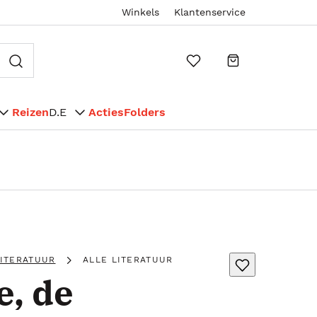
Winkels
Klantenservice
Reizen
D.E
Acties
Folders
LITERATUUR
ALLE LITERATUUR
e, de