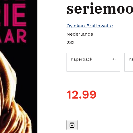
seriemo
Oyinkan Braithwaite
Nederlands
232
Paperback
P
9.-
12.99