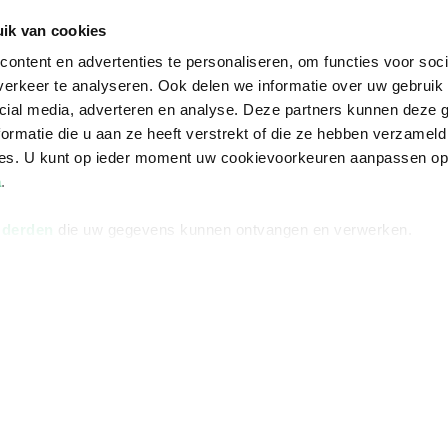
De voordelen van Bruna
ik van cookies
Responsible Disclosure
ontent en advertenties te personaliseren, om functies voor soci
Statement
erkeer te analyseren. Ook delen we informatie over uw gebruik 
en
Blog
cial media, adverteren en analyse. Deze partners kunnen deze
ormatie die u aan ze heeft verstrekt of die ze hebben verzameld
Discriminerende boeken
ces. U kunt op ieder moment uw cookievoorkeuren aanpassen o
a
.
 derden
die uw gegevens kunnen ontvangen en verwerken.
Algemene v