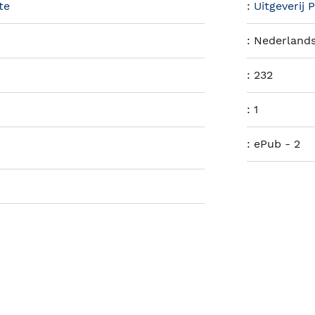
te
:
Uitgeverij 
:
Nederland
:
232
:
1
:
ePub - 2