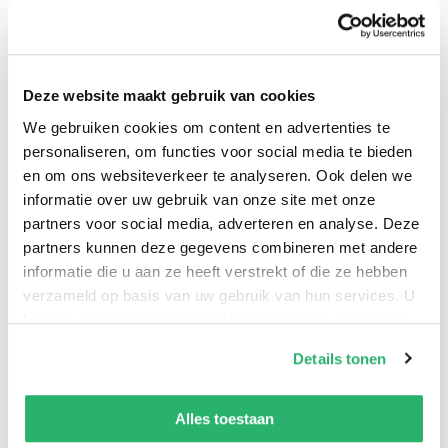
kun je niet anders dan volkomen eerlijk en liefdevol
met jezelf omgaan.
Deze website maakt gebruik van cookies
'Op een herhalende, bijna bezwerende manier wil
We gebruiken cookies om content en advertenties te
Yung Pueblo ons ervan doordringen dat we onszelf
personaliseren, om functies voor social media te bieden
van elke innerlijke beperking kunnen bevrijden als we
en om ons websiteverkeer te analyseren. Ook delen we
maar durven naar binnen te keren en te zien wat we
informatie over uw gebruik van onze site met onze
aantreffen.' - Susan Smit, auteur
partners voor social media, adverteren en analyse. Deze
partners kunnen deze gegevens combineren met andere
informatie die u aan ze heeft verstrekt of die ze hebben
verzameld op basis van uw gebruik van hun services. U
kunt op ieder moment uw cookievoorkeuren aanpassen
op onze
cookiebeleid pagina
.
Details tonen
Yung Pueblo
.
We werken samen met
42 derden
die uw gegevens
kunnen ontvangen en verwerken.
Alles toestaan