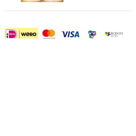
Boekenweek
Wet op de Vaste Boekenprijs
Winacties
10.99
Algemene voorwaarden
Privacy
Cookies
Disclaimer