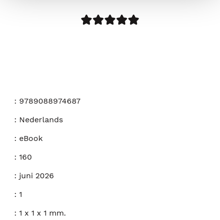
:
9789088974687
:
Nederlands
:
eBook
:
160
:
juni 2026
:
1
:
1 x 1 x 1 mm.