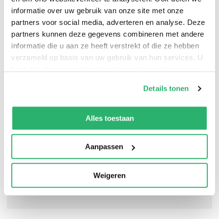
sociale media deelt ze op haar Instagram-account
informatie over uw gebruik van onze site met onze
@arjanneleest graag over haar gelezen boeken. Ze
partners voor social media, adverteren en analyse. Deze
woont in Gelderland en is getrouwd met Jan.
partners kunnen deze gegevens combineren met andere
informatie die u aan ze heeft verstrekt of die ze hebben
verzameld op basis van uw gebruik van hun services. U
kunt op ieder moment uw cookievoorkeuren aanpassen
op onze
cookiebeleid pagina
.
Details tonen
We werken samen met
42 derden
die uw gegevens
kunnen ontvangen en verwerken.
Alles toestaan
Aanpassen
Weigeren
0
|
0