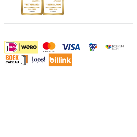
Discriminerende boeken
De Nationale Voorleesdagen
Boekenweek
Wet op de Vaste Boekenprijs
Winacties
Algemene voorwaarden
Privacy
Cookies
Disclaimer