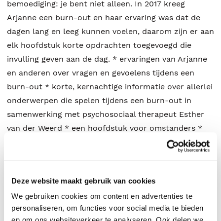
bemoediging: je bent niet alleen. In 2017 kreeg
Arjanne een burn-out en haar ervaring was dat de
dagen lang en leeg kunnen voelen, daarom zijn er aan
elk hoofdstuk korte opdrachten toegevoegd die
invulling geven aan de dag. * ervaringen van Arjanne
en anderen over vragen en gevoelens tijdens een
burn-out * korte, kernachtige informatie over allerlei
onderwerpen die spelen tijdens een burn-out in
samenwerking met psychosociaal therapeut Esther
van der Weerd * een hoofdstuk voor omstanders *
korte opdrachten die bemoediging en invulling geven
aan de dag * Arjanne heeft niet als doel om de lezer
zo snel mogelijk weer 'uit de burn-out' te helpen, ze
Deze website maakt gebruik van cookies
wil er juist in die moeilijke periode zijn Arjanne de
We gebruiken cookies om content en advertenties te
Gier-van de Pol (1993) heeft een passie voor boeken.
personaliseren, om functies voor social media te bieden
Ze is werkzaam in een christelijke boekhandel en op
en om ons websiteverkeer te analyseren. Ook delen we