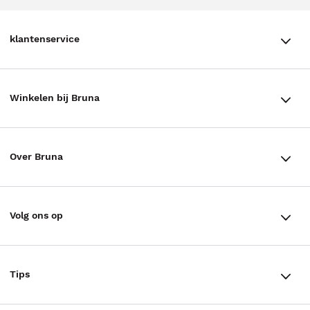
klantenservice
klantenservice
Winkelen bij Bruna
Contact
Winkels en openingstijden
Bestellen & Bezorging
Over Bruna
Assortiment in de winkel
Betalen
De organisatie
Cadeaukaarten
Annuleren & Retourneren
Volg ons op
Werken bij Bruna
Cadeauboxen
Veelgestelde vragen
TikTok #BookTok
Ondernemer worden
Staatsloterij
Tips
Zakelijk boeken bestellen
Facebook
De voordelen van Bruna
ING Servicepunten