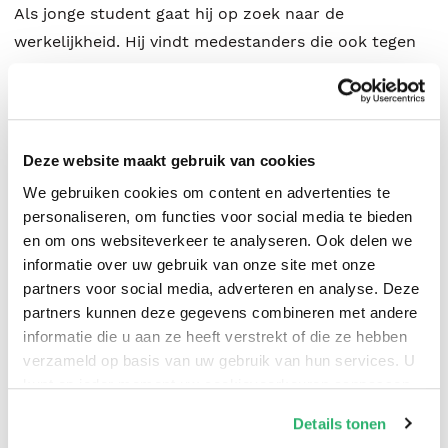
Als jonge student gaat hij op zoek naar de
werkelijkheid. Hij vindt medestanders die ook tegen
de stroom in gaan, zoals professor Valerie en de
beeldschone Eloise. Stap voor stap ontrafelt hij hoe
digitale technologie mensen totaal in hun greep heeft
en in een verzetsgroep groeien plannen voor een
Deze website maakt gebruik van cookies
revolutie om de menselijkheid terug te brengen.
We gebruiken cookies om content en advertenties te
Desnoods met geweld. Of kan het ook anders?
personaliseren, om functies voor social media te bieden
en om ons websiteverkeer te analyseren. Ook delen we
Pijnloos prikkeldraad is het confronterende
informatie over uw gebruik van onze site met onze
partners voor social media, adverteren en analyse. Deze
fictiedebuut van Nart Wielaard. Hij stelt de nodige en
partners kunnen deze gegevens combineren met andere
noodzakelijke vragen over hoe kunstmatige
informatie die u aan ze heeft verstrekt of die ze hebben
intelligentie grip op de wereld krijgt en hoe de mens
verzameld op basis van uw gebruik van hun services. U
daardoor steeds meer trekjes van een machine krijgt.
kunt op ieder moment uw cookievoorkeuren aanpassen
Nart schreef zes non-fictieboeken waaronder Wij zijn
op onze
cookiebeleid pagina
.
Details tonen
Big Data (Business Contact, 2014), Vertrouwen in de