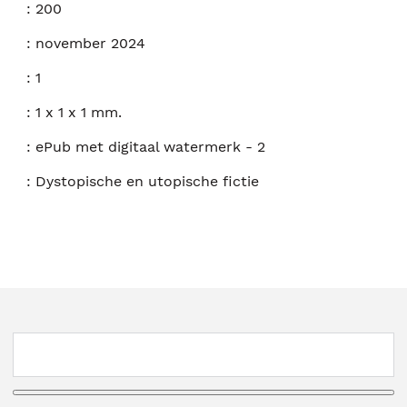
:
200
:
november 2024
:
1
:
1 x 1 x 1 mm.
:
ePub met digitaal watermerk - 2
:
Dystopische en utopische fictie