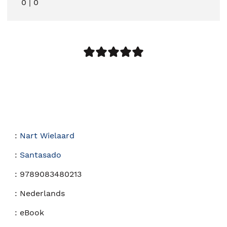
0
|
0
:
Nart Wielaard
:
Santasado
:
9789083480213
:
Nederlands
:
eBook