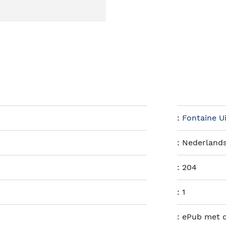
:
Fontaine U
:
Nederland
:
204
:
1
:
ePub met d