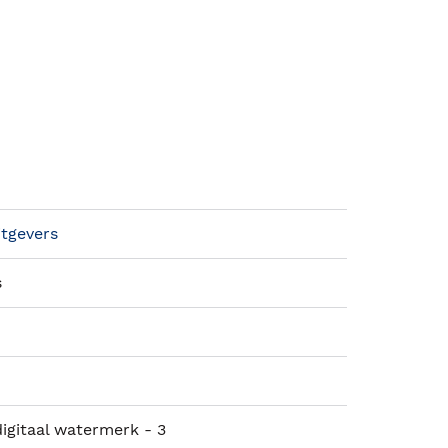
itgevers
s
igitaal watermerk - 3