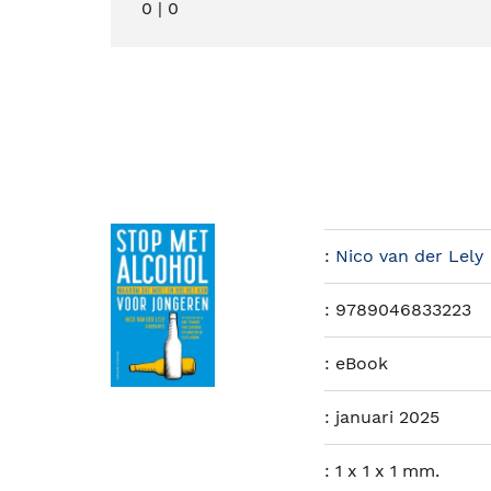
0
|
0
:
Nico van der Lely
:
9789046833223
:
eBook
:
januari 2025
:
1 x 1 x 1 mm.