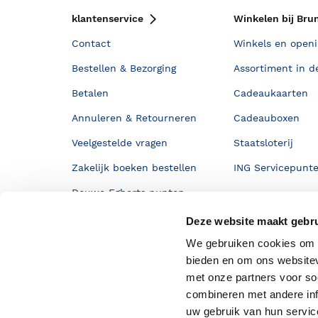
klantenservice
Winkelen bij Bru
Contact
Winkels en openi
Bestellen & Bezorging
Assortiment in d
Betalen
Cadeaukaarten
Annuleren & Retourneren
Cadeauboxen
Veelgestelde vragen
Staatsloterij
Zakelijk boeken bestellen
ING Servicepunt
Douwe Egberts punten
Deze website maakt gebru
We gebruiken cookies om c
bieden en om ons websitev
met onze partners voor so
combineren met andere inf
uw gebruik van hun servi