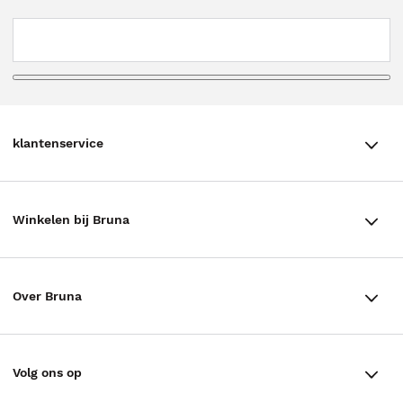
klantenservice
klantenservice
Winkelen bij Bruna
Contact
Winkels en openingstijden
Bestellen & Bezorging
Over Bruna
Assortiment in de winkel
Betalen
De organisatie
Cadeaukaarten
Annuleren & Retourneren
Volg ons op
Werken bij Bruna
Cadeauboxen