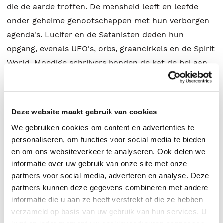
die de aarde troffen. De mensheid leeft en leefde
onder geheime genootschappen met hun verborgen
agenda's. Lucifer en de Satanisten deden hun
opgang, evenals UFO's, orbs, graancirkels en de Spirit
World. Moedige schrijvers bonden de kat de bel aan
en proberen de mensheid te waarschuwen, terwijl
buitenaardse beschavingen ons zorgvuldig
observeren. Dit is een onthullend boek, waarbij de
Deze website maakt gebruik van cookies
auteur een voorlopige synthese formuleert uit de
We gebruiken cookies om content en advertenties te
vele onzekerheden. Een speculatief boek dus, maar in
personaliseren, om functies voor social media te bieden
die zin een slijpsteen voor de geest en z'n tijd ver
en om ons websiteverkeer te analyseren. Ook delen we
vooruit. Bedoeld om ons wakker te schudden en ons
informatie over uw gebruik van onze site met onze
bewust te maken van de gevaren die de aarde
partners voor social media, adverteren en analyse. Deze
partners kunnen deze gegevens combineren met andere
bedreigen. Maar Rameijer schreef ook een boek vol
informatie die u aan ze heeft verstrekt of die ze hebben
hoop, met prachtige verhalen en goede adviezen. Een
verzameld op basis van uw gebruik van hun services. U
boek van Licht en Liefde. Waarin we tot slot wat