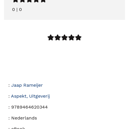
0
|
0
:
Jaap Rameijer
:
Aspekt, Uitgeverij
:
9789464620344
:
Nederlands
:
eBook