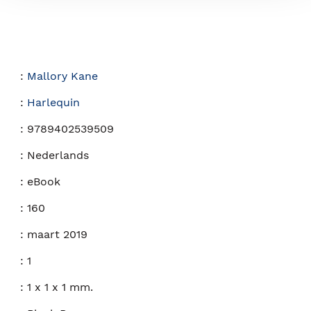
:
Mallory Kane
:
Harlequin
:
9789402539509
:
Nederlands
:
eBook
:
160
:
maart 2019
:
1
:
1 x 1 x 1 mm.