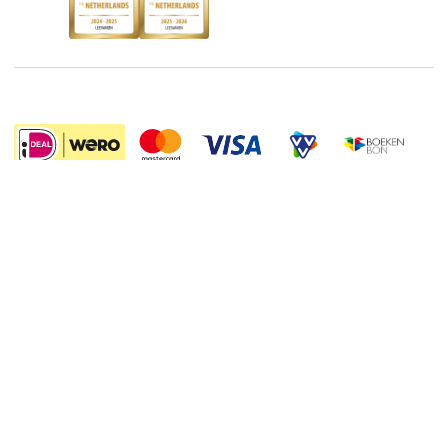
Discriminerende boeken
De Nationale Voorleesdagen
Boekenweek
Wet op de Vaste Boekenprijs
Winacties
4.99
Algemene voorwaarden
Privacy
Cookies
Disclaimer