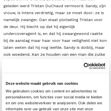
geleden werd Tristan DuChaud vermoord. Sandy, zijn
vrouw, is intens verdrietig, maar ze moet door: ze is
namelijk zwanger. Dan staat plotseling Tristan voor
de deur. Hij biecht op dat hij eigenlijk
undercoveragent is, en dat hij zwaargewond raakte
bij de aanslag maar haar voor haar veiligheid niet kon
laten weten dat hij nog leefde. Sandy is dolblij, maar
ook woedend. Kan ze houden van een man die zulke
geheimen heeft? Voor ze die vraag kan
beantwoorden, komen de terroristen erachter dat
Tristan nog leeft en plannen ze een nieuwe aanslag.
Maar dit keer hebben ze het ook op Sandy voorzien...
Deze website maakt gebruik van cookies
Dit verhaal is ook verkrijgbaar in een 2-in-1 bundel.
We gebruiken cookies om content en advertenties te
personaliseren, om functies voor social media te bieden
en om ons websiteverkeer te analyseren. Ook delen we
informatie over uw gebruik van onze site met onze