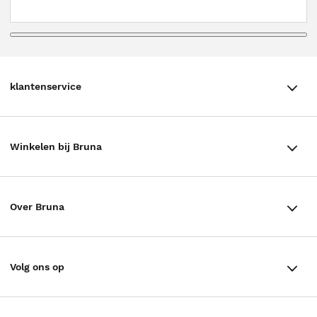
klantenservice
klantenservice
Winkelen bij Bruna
Contact
Winkels en openingstijden
Bestellen & Bezorging
Over Bruna
Assortiment in de winkel
Betalen
De organisatie
Cadeaukaarten
Annuleren & Retourneren
Volg ons op
Werken bij Bruna
Cadeauboxen
Veelgestelde vragen
TikTok #BookTok
Ondernemer worden