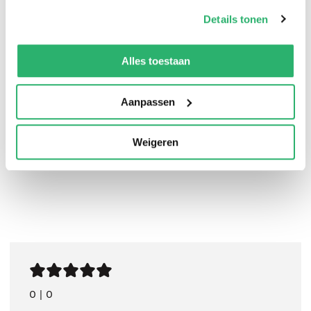
op onze
cookiebeleid pagina
.
Details tonen
We werken samen met
42 derden
die uw gegevens
kunnen ontvangen en verwerken.
Alles toestaan
Jonas Bruyneel
.
Aanpassen
Weigeren
0
|
0