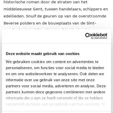
historische roman door de straten van het
middeleeuwse Gent, tussen handelaars, schippers en
edellieden. Snuif de geuren op van de overstroomde
Beverse polders en de bouwplaats van de Sint-
Janskerk, de huidige Sint-Baafskathedraal. Vang een
glimp op van de belangrijkste hoven van het
Bourgondische rijk. En gluur binnen in de ateliers van
Hubert en Jan van Eyck, de grootste kunstenaars van
Deze website maakt gebruik van cookies
hun tijd.
We gebruiken cookies om content en advertenties te
personaliseren, om functies voor social media te bieden
Leef vooral mee met twee generaties van een
en om ons websiteverkeer te analyseren. Ook delen we
fascinerende familie die bij momenten genadeloos, bij
informatie over uw gebruik van onze site met onze
partners voor social media, adverteren en analyse. Deze
momenten kwetsbaar, een plaats in de wereld zocht.
partners kunnen deze gegevens combineren met andere
En die, geconfronteerd met de eindigheid van alles
informatie die u aan ze heeft verstrekt of die ze hebben
waarvan ze droomden, vooral niet vergeten wilde
verzameld op basis van uw gebruik van hun services. U
worden.
kunt op ieder moment uw cookievoorkeuren aanpassen