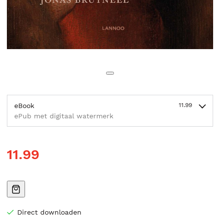
eBook
11.99
ePub met digitaal watermerk
11.99
Direct downloaden