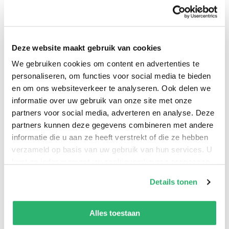
normen en waarden, onze rechtsorde, onze
humaniteit. Verhalen over geweld, seks, straf,
mishandeling, oorlog, uitsluiting. We weten er geen
Deze website maakt gebruik van cookies
raad mee, zeker niet als God daarin een rol speelt.
Moeten we zulke teksten negeren, doodzwijgen? Of
We gebruiken cookies om content en advertenties te
personaliseren, om functies voor social media te bieden
zoeken we naar een uitleg waar we in onze tijd wél
en om ons websiteverkeer te analyseren. Ook delen we
mee uit de voeten kunnen? Dat laatste doet Piet
informatie over uw gebruik van onze site met onze
Schelling in dit boek. Hij ontvouwt een aantal van
partners voor social media, adverteren en analyse. Deze
zulke buitenissige teksten. Hij strijkt de ruwe teksten
partners kunnen deze gegevens combineren met andere
niet glad, maar probeert ze naar een niveau te
informatie die u aan ze heeft verstrekt of die ze hebben
brengen waarop ze tot spreken komen in onze tijd.
verzameld op basis van uw gebruik van hun services. U
kunt op ieder moment uw cookievoorkeuren aanpassen
Een spannende exercitie die verrassende en
op onze
cookiebeleid pagina
.
bruikbare inzichten biedt.
Details tonen
We werken samen met
42 derden
die uw gegevens
kunnen ontvangen en verwerken.
Alles toestaan
Piet Schelling
.