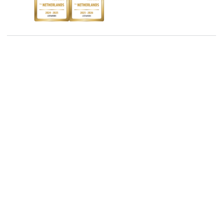
Discriminerende boeken
De Nationale Voorleesdagen
Boekenweek
Wet op de Vaste Boekenprijs
7.99
Winacties
Algemene voorwaarden
Privacy
Cookies
Disclaimer