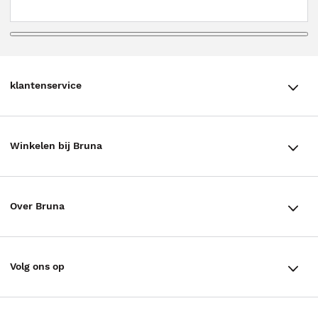
klantenservice
klantenservice
Winkelen bij Bruna
Contact
Winkels en openingstijden
Bestellen & Bezorging
Over Bruna
Assortiment in de winkel
Betalen
De organisatie
Cadeaukaarten
Annuleren & Retourneren
Volg ons op
Werken bij Bruna
Cadeauboxen
Veelgestelde vragen
TikTok #BookTok
Ondernemer worden