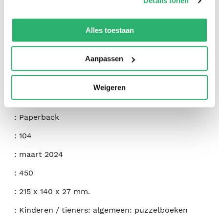
Details tonen
We werken samen met
42 derden
die uw gegevens
kunnen ontvangen en verwerken.
Alles toestaan
:
Josh Ortiz Martin
Aanpassen
:
Independently Published
:
9798320971407
Weigeren
:
Engels
:
Paperback
:
104
:
maart 2024
:
450
:
215 x 140 x 27 mm.
:
Kinderen / tieners: algemeen: puzzelboeken