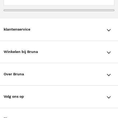
klantenservice
klantenservice
Winkelen bij Bruna
Contact
Winkels en openingstijden
Bestellen & Bezorging
Over Bruna
Assortiment in de winkel
Betalen
De organisatie
Cadeaukaarten
Annuleren & Retourneren
Volg ons op
Werken bij Bruna
Cadeauboxen
Veelgestelde vragen
TikTok #BookTok
Ondernemer worden
Staatsloterij