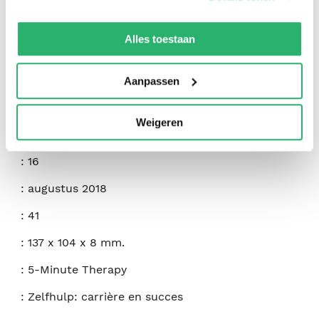
We werken samen met
42 derden
die uw gegevens
:
Faith G. Harper
kunnen ontvangen en verwerken.
Alles toestaan
:
Microcosm Publishing
:
9781621068921
Aanpassen
:
Engels
Weigeren
:
Paperback
:
16
:
augustus 2018
:
41
:
137 x 104 x 8 mm.
:
5-Minute Therapy
:
Zelfhulp: carrière en succes