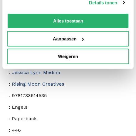
Details tonen
We werken samen met
42 derden
die uw gegevens
kunnen ontvangen en verwerken.
Alles toestaan
Aanpassen
Weigeren
:
Jessica Lynn Medina
:
Rising Moon Creatives
:
9781733614535
:
Engels
:
Paperback
:
446