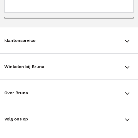
klantenservice
klantenservice
Winkelen bij Bruna
Contact
Winkels en openingstijden
Bestellen & Bezorging
Over Bruna
Assortiment in de winkel
Betalen
De organisatie
Cadeaukaarten
Annuleren & Retourneren
Volg ons op
Werken bij Bruna
Cadeauboxen
Veelgestelde vragen
TikTok #BookTok