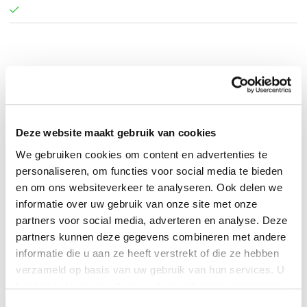
Jessica Lynn Medina
.
Deze website maakt gebruik van cookies
We gebruiken cookies om content en advertenties te
personaliseren, om functies voor social media te bieden
en om ons websiteverkeer te analyseren. Ook delen we
informatie over uw gebruik van onze site met onze
partners voor social media, adverteren en analyse. Deze
partners kunnen deze gegevens combineren met andere
informatie die u aan ze heeft verstrekt of die ze hebben
verzameld op basis van uw gebruik van hun services. U
kunt op ieder moment uw cookievoorkeuren aanpassen
0
|
0
op onze
cookiebeleid pagina
.