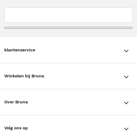
klantenservice
klantenservice
Winkelen bij Bruna
Contact
Winkels en openingstijden
Bestellen & Bezorging
Over Bruna
Assortiment in de winkel
Betalen
De organisatie
Cadeaukaarten
Annuleren & Retourneren
Volg ons op
Werken bij Bruna
Cadeauboxen