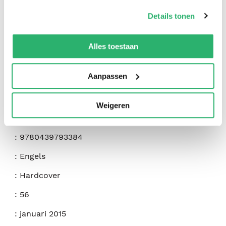
op onze
cookiebeleid pagina
.
Details tonen
We werken samen met
42 derden
die uw gegevens
kunnen ontvangen en verwerken.
Alles toestaan
Aanpassen
:
Nikki Grimes
Weigeren
:
Orchard Books
:
9780439793384
:
Engels
:
Hardcover
:
56
:
januari 2015