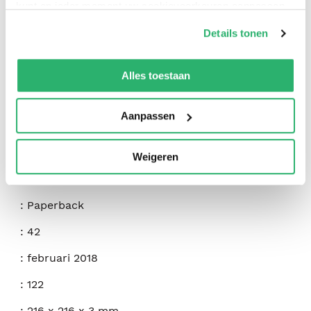
kunt op ieder moment uw cookievoorkeuren aanpassen
op onze
cookiebeleid pagina
.
Details tonen
We werken samen met
42 derden
die uw gegevens
kunnen ontvangen en verwerken.
Alles toestaan
:
Elizabeth Terry
Aanpassen
:
Createspace Independent Publishing Platform
:
9781985630604
Weigeren
:
Engels
:
Paperback
:
42
:
februari 2018
:
122
:
216 x 216 x 3 mm.