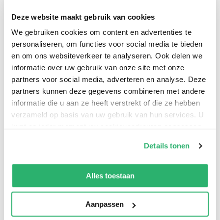
0
|
0
Deze website maakt gebruik van cookies
We gebruiken cookies om content en advertenties te
personaliseren, om functies voor social media te bieden
en om ons websiteverkeer te analyseren. Ook delen we
informatie over uw gebruik van onze site met onze
partners voor social media, adverteren en analyse. Deze
partners kunnen deze gegevens combineren met andere
informatie die u aan ze heeft verstrekt of die ze hebben
verzameld op basis van uw gebruik van hun services. U
kunt op ieder moment uw cookievoorkeuren aanpassen
:
9798892001526
op onze
cookiebeleid pagina
.
Details tonen
:
Engels
We werken samen met
42 derden
die uw gegevens
kunnen ontvangen en verwerken.
:
Paperback
Alles toestaan
:
24
Aanpassen
:
januari 2025