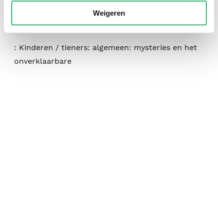
:
450
Weigeren
:
215 x 140 x 27 mm.
:
Kinderen / tieners: algemeen: mysteries en het
onverklaarbare