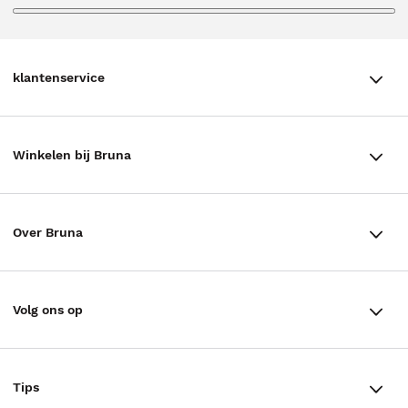
klantenservice
klantenservice
Winkelen bij Bruna
Contact
Winkels en openingstijden
Bestellen & Bezorging
Over Bruna
Assortiment in de winkel
Betalen
De organisatie
Cadeaukaarten
Annuleren & Retourneren
Volg ons op
Werken bij Bruna
Cadeauboxen
Veelgestelde vragen
TikTok #BookTok
Ondernemer worden
Staatsloterij
Tips
Zakelijk boeken bestellen
Facebook