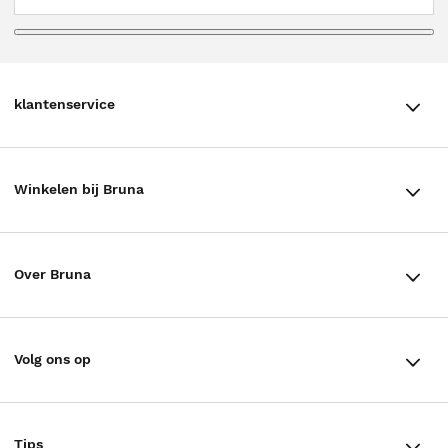
klantenservice
klantenservice
Winkelen bij Bruna
Contact
Winkels en openingstijden
Bestellen & Bezorging
Over Bruna
Assortiment in de winkel
Betalen
De organisatie
Cadeaukaarten
Annuleren & Retourneren
Volg ons op
Werken bij Bruna
Cadeauboxen
Veelgestelde vragen
TikTok #BookTok
Ondernemer worden
Staatsloterij
Tips