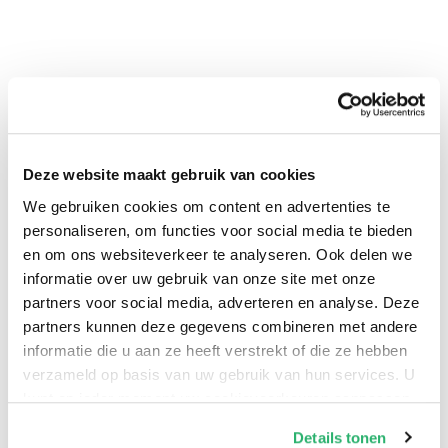
Deze website maakt gebruik van cookies
We gebruiken cookies om content en advertenties te
personaliseren, om functies voor social media te bieden
0
|
0
en om ons websiteverkeer te analyseren. Ook delen we
informatie over uw gebruik van onze site met onze
partners voor social media, adverteren en analyse. Deze
partners kunnen deze gegevens combineren met andere
informatie die u aan ze heeft verstrekt of die ze hebben
verzameld op basis van uw gebruik van hun services. U
kunt op ieder moment uw cookievoorkeuren aanpassen
op onze
cookiebeleid pagina
.
Details tonen