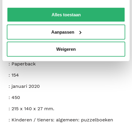
We werken samen met
42 derden
die uw gegevens
kunnen ontvangen en verwerken.
Alles toestaan
:
Creative Puzzles
:
Independently Published
Aanpassen
:
9781655932601
Weigeren
:
Engels
:
Paperback
:
154
:
januari 2020
:
450
:
215 x 140 x 27 mm.
:
Kinderen / tieners: algemeen: puzzelboeken