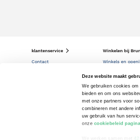
klantenservice
Winkelen bij Bru
Contact
Winkels en openi
Bestellen & Bezorging
Assortiment in d
Deze website maakt gebru
Betalen
Cadeaukaarten
We gebruiken cookies om c
bieden en om ons websitev
Annuleren & Retourneren
Cadeauboxen
met onze partners voor so
Veelgestelde vragen
Staatsloterij
combineren met andere inf
uw gebruik van hun servi
Zakelijk boeken bestellen
ING Servicepunt
onze
cookiebeleid pagin
Douwe Egberts punten
We werken samen met
42