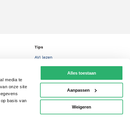
Tips
AVI lezen
Kinderboekenweek
Alles toestaan
Boekenbon
al media te
van onze site
De Nationale Voorleesdagen
Aanpassen
 gegevens
Boekenweek
 op basis van
Weigeren
p
Wet op de Vaste Boekenprijs
Winacties