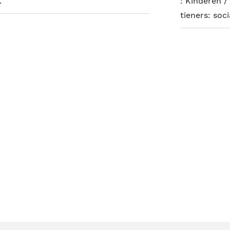
.
:
Kinderen / 
tieners: so