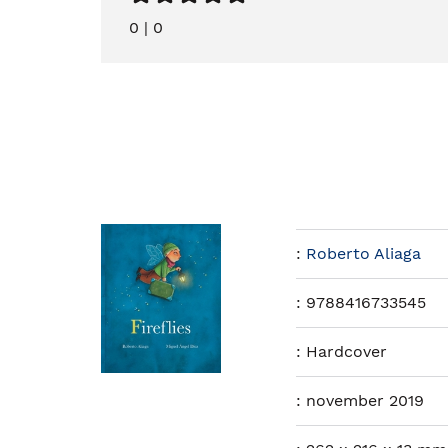
0
|
0
:
Roberto Aliaga
:
9788416733545
:
Hardcover
:
november 2019