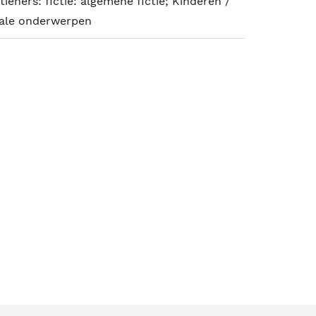
tieners: fictie: algemene fictie; Kinderen /
ciale onderwerpen