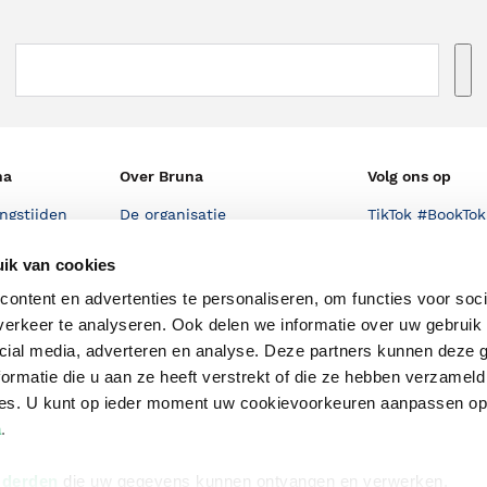
na
Over Bruna
Volg ons op
ngstijden
De organisatie
TikTok #BookTok
e winkel
Werken bij Bruna
Facebook
ik van cookies
Ondernemer worden
Instagram
ontent en advertenties te personaliseren, om functies voor soci
erkeer te analyseren. Ook delen we informatie over uw gebruik 
De voordelen van Bruna
cial media, adverteren en analyse. Deze partners kunnen deze
Responsible Disclosure
ormatie die u aan ze heeft verstrekt of die ze hebben verzameld
Statement
ces. U kunt op ieder moment uw cookievoorkeuren aanpassen o
en
Blog
a
.
Discriminerende boeken
 derden
die uw gegevens kunnen ontvangen en verwerken.