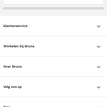
klantenservice
klantenservice
Winkelen bij Bruna
Contact
Winkels en openingstijden
Bestellen & Bezorging
Over Bruna
Assortiment in de winkel
Betalen
De organisatie
Cadeaukaarten
Annuleren & Retourneren
Volg ons op
Werken bij Bruna
Cadeauboxen
Veelgestelde vragen
TikTok #BookTok
Ondernemer worden
Staatsloterij
Tips