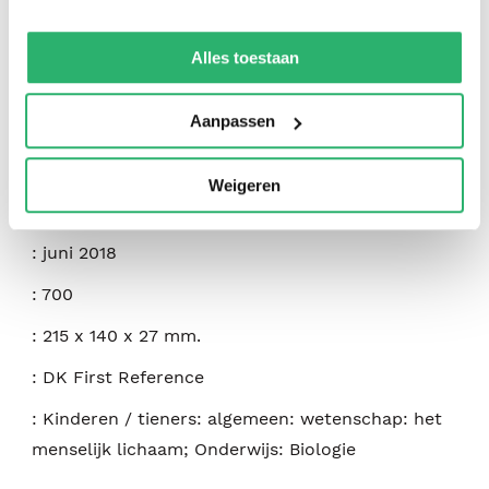
:
DK
We werken samen met
42 derden
die uw gegevens
:
DK
kunnen ontvangen en verwerken.
Alles toestaan
:
9781465443489
Aanpassen
:
Engels
:
Hardcover
Weigeren
:
128
:
juni 2018
:
700
:
215 x 140 x 27 mm.
:
DK First Reference
:
Kinderen / tieners: algemeen: wetenschap: het
menselijk lichaam; Onderwijs: Biologie