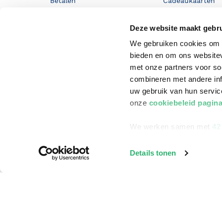
Betalen
Cadeaukaarten
Annuleren & Retourneren
Cadeauboxen
Deze website maakt gebru
Veelgestelde vragen
Staatsloterij
We gebruiken cookies om c
Zakelijk boeken bestellen
ING Servicepunt
bieden en om ons websitev
met onze partners voor so
Douwe Egberts punten
combineren met andere inf
uw gebruik van hun servi
onze
cookiebeleid pagin
We werken samen met
42
Details tonen
©
2026
Bruna