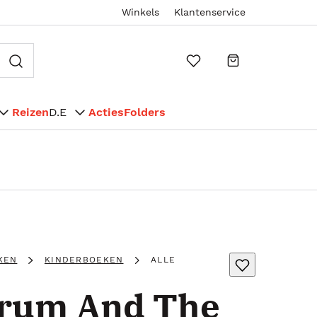
Winkels
Klantenservice
Reizen
D.E
Acties
Folders
KEN
KINDERBOEKEN
ALLE
Crum And The