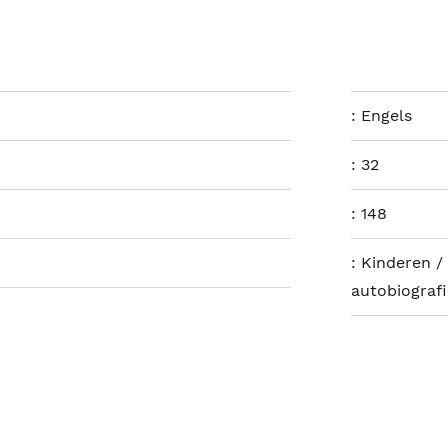
:
Engels
:
32
:
148
:
Kinderen / 
autobiograf