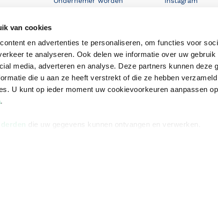
Ondernemer worden
Instagram
De voordelen van Bruna
ik van cookies
Responsible Disclosure
ontent en advertenties te personaliseren, om functies voor soci
Statement
en
erkeer te analyseren. Ook delen we informatie over uw gebruik 
Blog
cial media, adverteren en analyse. Deze partners kunnen deze
ormatie die u aan ze heeft verstrekt of die ze hebben verzameld
Discriminerende boeken
ces. U kunt op ieder moment uw cookievoorkeuren aanpassen o
a
.
 derden
die uw gegevens kunnen ontvangen en verwerken.
Algemene v