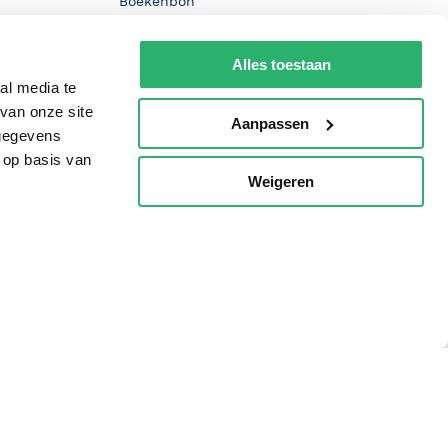
Boekenbon
De Nationale Voorleesdagen
Alles toestaan
Boekenweek
al media te
Wet op de Vaste Boekenprijs
van onze site
Aanpassen
 gegevens
Winacties
 op basis van
Weigeren
p
oorwaarden
Privacy
Cookies
Disclaimer