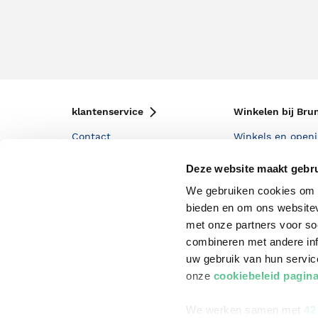
klantenservice
Winkelen bij Bru
Contact
Winkels en openi
Bestellen & Bezorging
Assortiment in d
Deze website maakt gebru
Betalen
Cadeaukaarten
We gebruiken cookies om c
bieden en om ons websitev
Annuleren & Retourneren
Cadeauboxen
met onze partners voor so
Veelgestelde vragen
Staatsloterij
combineren met andere inf
uw gebruik van hun servi
Zakelijk boeken bestellen
ING Servicepunt
onze
cookiebeleid pagin
Douwe Egberts punten
We werken samen met
42