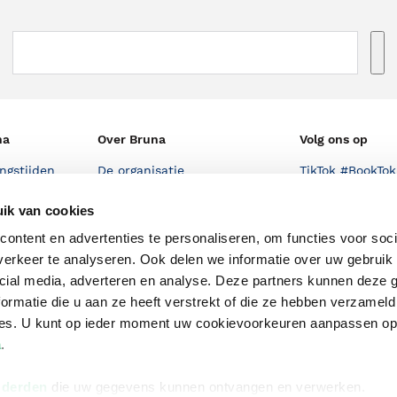
na
Over Bruna
Volg ons op
ngstijden
De organisatie
TikTok #BookTok
e winkel
Werken bij Bruna
Facebook
ik van cookies
Ondernemer worden
Instagram
ontent en advertenties te personaliseren, om functies voor soci
erkeer te analyseren. Ook delen we informatie over uw gebruik 
De voordelen van Bruna
cial media, adverteren en analyse. Deze partners kunnen deze
Responsible Disclosure
ormatie die u aan ze heeft verstrekt of die ze hebben verzameld
Statement
ces. U kunt op ieder moment uw cookievoorkeuren aanpassen o
en
a
.
Blog
Discriminerende boeken
 derden
die uw gegevens kunnen ontvangen en verwerken.