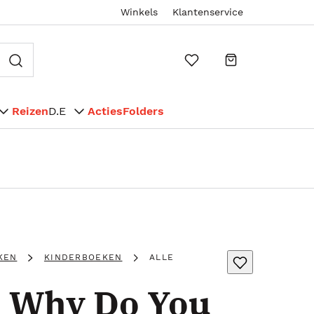
Winkels
Klantenservice
Reizen
D.E
Acties
Folders
KEN
KINDERBOEKEN
ALLE
 Why Do You