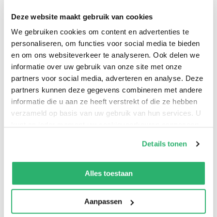
Deze website maakt gebruik van cookies
0
|
0
We gebruiken cookies om content en advertenties te
personaliseren, om functies voor social media te bieden
en om ons websiteverkeer te analyseren. Ook delen we
informatie over uw gebruik van onze site met onze
partners voor social media, adverteren en analyse. Deze
partners kunnen deze gegevens combineren met andere
informatie die u aan ze heeft verstrekt of die ze hebben
verzameld op basis van uw gebruik van hun services. U
kunt op ieder moment uw cookievoorkeuren aanpassen
op onze
cookiebeleid pagina
.
Details tonen
:
9780930494933
We werken samen met
42 derden
die uw gegevens
:
Engels
kunnen ontvangen en verwerken.
Alles toestaan
:
Hardcover
Aanpassen
:
12