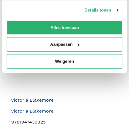
op onze
cookiebeleid pagina
.
Details tonen
We werken samen met
42 derden
die uw gegevens
0
|
0
kunnen ontvangen en verwerken.
Alles toestaan
Aanpassen
Weigeren
:
Victoria Blakemore
:
Victoria Blakemore
:
9781947439825