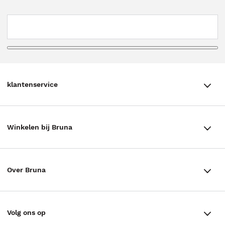
klantenservice
klantenservice
Winkelen bij Bruna
Contact
Winkels en openingstijden
Bestellen & Bezorging
Over Bruna
Assortiment in de winkel
Betalen
De organisatie
Cadeaukaarten
Annuleren & Retourneren
Volg ons op
Werken bij Bruna