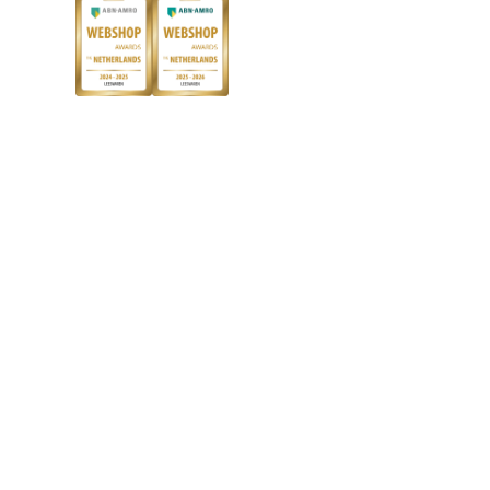
Blog
Boekenbon
Discriminerende boeken
De Nationale Voorleesdagen
Boekenweek
Wet op de Vaste Boekenprijs
Winacties
Algemene voorwaarden
Privacy
Cookies