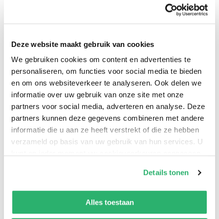
0
|
0
Deze website maakt gebruik van cookies
We gebruiken cookies om content en advertenties te
personaliseren, om functies voor social media te bieden
en om ons websiteverkeer te analyseren. Ook delen we
informatie over uw gebruik van onze site met onze
partners voor social media, adverteren en analyse. Deze
partners kunnen deze gegevens combineren met andere
informatie die u aan ze heeft verstrekt of die ze hebben
verzameld op basis van uw gebruik van hun services. U
:
9781433823336
kunt op ieder moment uw cookievoorkeuren aanpassen
:
Engels
op onze
cookiebeleid pagina
.
Details tonen
:
Hardcover
We werken samen met
42 derden
die uw gegevens
kunnen ontvangen en verwerken.
:
40
Alles toestaan