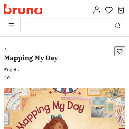
Mapping My Day
Engels
40