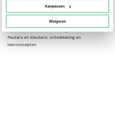
:
maart 2017
Aanpassen
:
336
:
210 x 262 x 17 mm.
Weigeren
:
Kinderen / tieners: fictie: algemene fictie;
Peuters en kleuters: ontwikkeling en
leerconcepten