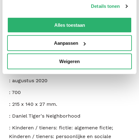
op onze
cookiebeleid pagina
.
Details tonen
:
Simon Spotlight
We werken samen met
42 derden
die uw gegevens
:
Simon Spotlight
kunnen ontvangen en verwerken.
Alles toestaan
:
9781534471146
Aanpassen
:
Engels
:
Hardcover
Weigeren
:
192
:
augustus 2020
:
700
:
215 x 140 x 27 mm.
:
Daniel Tiger's Neighborhood
:
Kinderen / tieners: fictie: algemene fictie;
Kinderen / tieners: persoonlijke en sociale