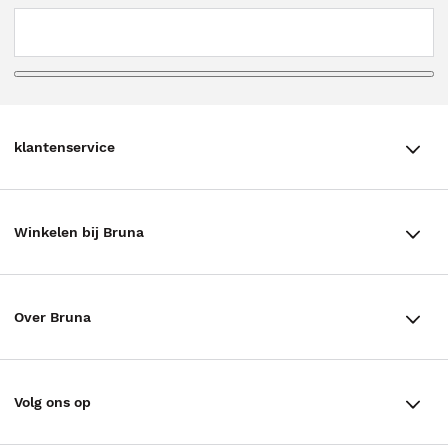
klantenservice
klantenservice
Winkelen bij Bruna
Contact
Winkels en openingstijden
Bestellen & Bezorging
Over Bruna
Assortiment in de winkel
Betalen
De organisatie
Cadeaukaarten
Annuleren & Retourneren
Volg ons op
Werken bij Bruna
Cadeauboxen
Veelgestelde vragen