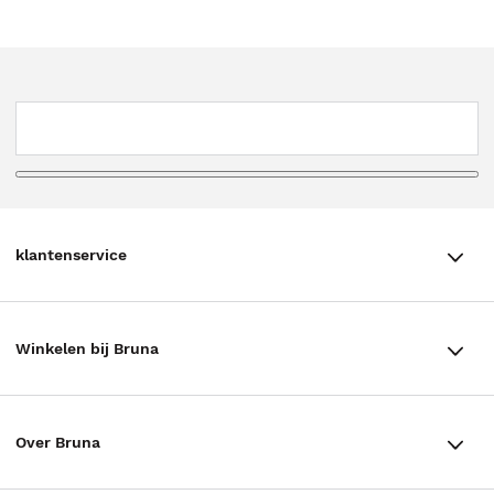
klantenservice
klantenservice
Winkelen bij Bruna
Contact
Winkels en openingstijden
Bestellen & Bezorging
Over Bruna
Assortiment in de winkel
Betalen