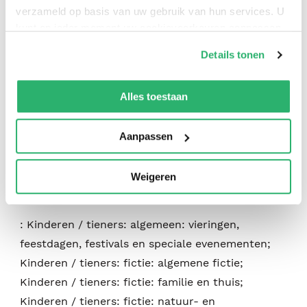
verzameld op basis van uw gebruik van hun services. U
:
Marianne Richmond
kunt op ieder moment uw cookievoorkeuren aanpassen
:
Sourcebooks, Inc
op onze
cookiebeleid pagina
.
Details tonen
:
9781492694311
We werken samen met
42 derden
die uw gegevens
:
Engels
kunnen ontvangen en verwerken.
Alles toestaan
:
Kartonboekje
Aanpassen
:
24
:
april 2019
Weigeren
:
Marianne Richmond
:
Kinderen / tieners: algemeen: vieringen,
feestdagen, festivals en speciale evenementen;
Kinderen / tieners: fictie: algemene fictie;
Kinderen / tieners: fictie: familie en thuis;
Kinderen / tieners: fictie: natuur- en