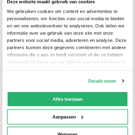
Deze website maakt gebruik van cookies
of two uncommon friends."
We gebruiken cookies om content en advertenties te
personaliseren, om functies voor social media te bieden
--Chitra Divakaruni, author of Grandma and the
en om ons websiteverkeer te analyseren. Ook delen we
Great Gourd
informatie over uw gebruik van onze site met onze
partners voor social media, adverteren en analyse. Deze
Learn more at www.MyFriendSuhana.com
partners kunnen deze gegevens combineren met andere
informatie die u aan ze heeft verstrekt of die ze hebben
verzameld op basis van uw gebruik van hun services. U
From the Growing With Love Series at
kunt op ieder moment uw cookievoorkeuren aanpassen
www.LHPress.com
op onze
cookiebeleid pagina
.
Details tonen
We werken samen met
42 derden
die uw gegevens
kunnen ontvangen en verwerken.
Alles toestaan
Aanyah Abdullah
en
Shaila Abdullah
.
Aanpassen
Weigeren