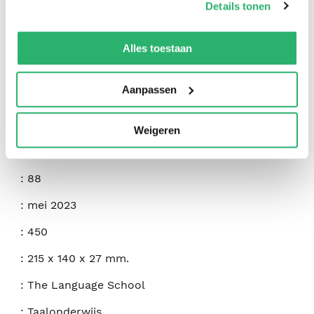
Details tonen
We werken samen met
42 derden
die uw gegevens
:
PS Publishing
kunnen ontvangen en verwerken.
Alles toestaan
:
Independently Published
Aanpassen
:
9798395711243
:
Engels
Weigeren
:
Paperback
:
88
:
mei 2023
:
450
:
215 x 140 x 27 mm.
:
The Language School
:
Taalonderwijs