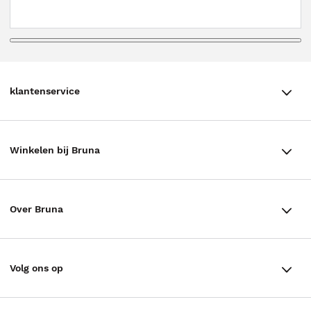
klantenservice
klantenservice
Winkelen bij Bruna
Contact
Winkels en openingstijden
Bestellen & Bezorging
Over Bruna
Assortiment in de winkel
Betalen
De organisatie
Cadeaukaarten
Annuleren & Retourneren
Volg ons op
Werken bij Bruna
Cadeauboxen
Veelgestelde vragen
TikTok #BookTok