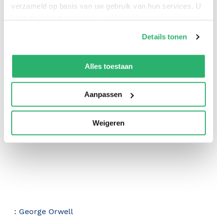
verzameld op basis van uw gebruik van hun services. U
kunt op ieder moment uw cookievoorkeuren aanpassen
op onze
cookiebeleid pagina
.
Details tonen
We werken samen met
42 derden
die uw gegevens
kunnen ontvangen en verwerken.
Alles toestaan
0
|
0
Aanpassen
Weigeren
:
George Orwell