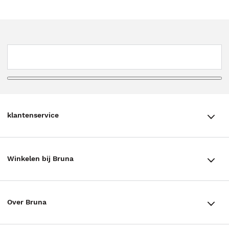
klantenservice
klantenservice
Winkelen bij Bruna
Contact
Winkels en openingstijden
Bestellen & Bezorging
Over Bruna
Assortiment in de winkel
Betalen
De organisatie