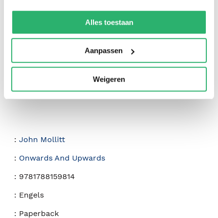
We werken samen met
42 derden
die uw gegevens
0
|
0
kunnen ontvangen en verwerken.
Alles toestaan
Aanpassen
Weigeren
:
John Mollitt
:
Onwards And Upwards
:
9781788159814
:
Engels
:
Paperback