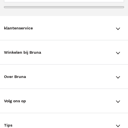
klantenservice
klantenservice
Winkelen bij Bruna
Contact
Winkels en openingstijden
Bestellen & Bezorging
Over Bruna
Assortiment in de winkel
Betalen
De organisatie
Cadeaukaarten
Annuleren & Retourneren
Volg ons op
Werken bij Bruna
Cadeauboxen
Veelgestelde vragen
TikTok #BookTok
Ondernemer worden
Staatsloterij
Tips
Zakelijk boeken bestellen