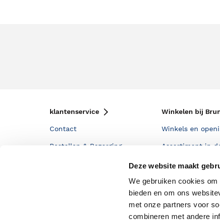
klantenservice
Winkelen bij Bru
Contact
Winkels en openi
Bestellen & Bezorging
Assortiment in d
Betalen
Cadeaukaarten
Deze website maakt gebru
Annuleren & Retourneren
Cadeauboxen
We gebruiken cookies om c
bieden en om ons websitev
Veelgestelde vragen
Staatsloterij
met onze partners voor so
Zakelijk boeken bestellen
ING Servicepunt
combineren met andere inf