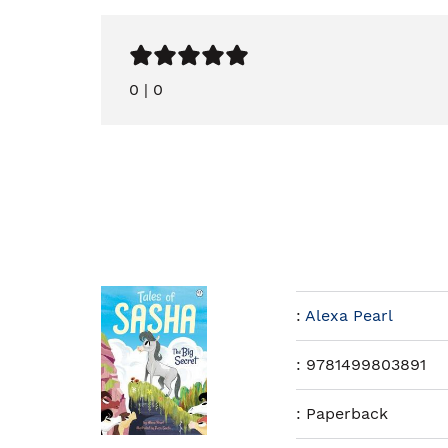
0
|
0
:
Alexa Pearl
:
9781499803891
:
Paperback