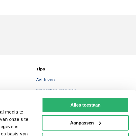
Tips
AVI lezen
Kinderboekenweek
Boekenbon
Alles toestaan
De Nationale Voorleesdagen
al media te
van onze site
Boekenweek
Aanpassen
 gegevens
Wet op de Vaste Boekenprijs
 op basis van