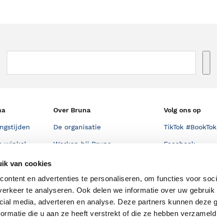
na
Over Bruna
Volg ons op
ngstijden
De organisatie
TikTok #BookTok
e winkel
Werken bij Bruna
Facebook
Ondernemer worden
Instagram
ik van cookies
De voordelen van Bruna
ontent en advertenties te personaliseren, om functies voor soci
erkeer te analyseren. Ook delen we informatie over uw gebruik 
Responsible Disclosure
cial media, adverteren en analyse. Deze partners kunnen deze
Statement
en
ormatie die u aan ze heeft verstrekt of die ze hebben verzameld