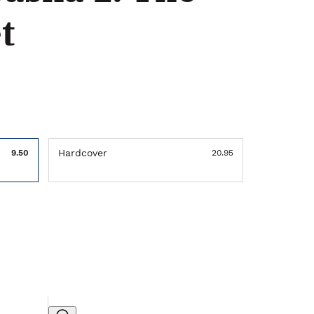
t
Hardcover
9.50
20.95