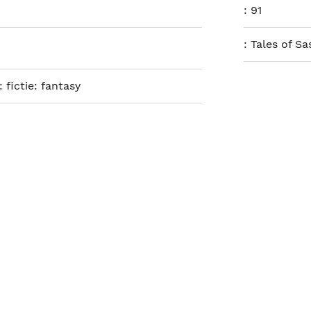
:
91
:
Tales of Sa
 fictie: fantasy