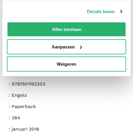
op onze
cookiebeleid pagina
.
Details tonen
We werken samen met
42 derden
die uw gegevens
kunnen ontvangen en verwerken.
Alles toestaan
Aanpassen
:
Stephen King
Weigeren
:
Scribner
:
9781501192203
:
Engels
:
Paperback
:
384
:
januari 2018