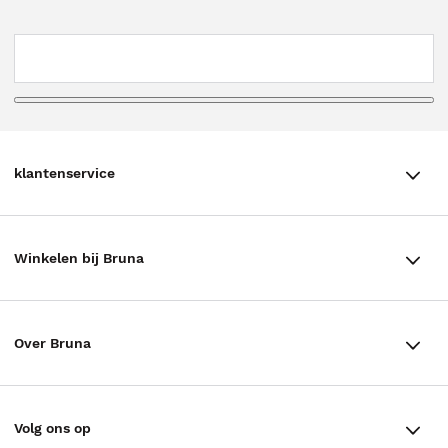
klantenservice
klantenservice
Winkelen bij Bruna
Contact
Winkels en openingstijden
Bestellen & Bezorging
Over Bruna
Assortiment in de winkel
Betalen
De organisatie
Cadeaukaarten
Annuleren & Retourneren
Volg ons op
Werken bij Bruna