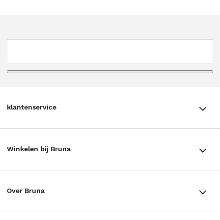
klantenservice
klantenservice
Winkelen bij Bruna
Contact
Winkels en openingstijden
Bestellen & Bezorging
Over Bruna
Assortiment in de winkel
Betalen
De organisatie