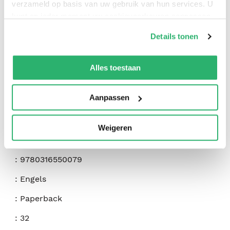
verzameld op basis van uw gebruik van hun services. U
kunt op ieder moment uw cookievoorkeuren aanpassen
op onze
cookiebeleid pagina
.
Details tonen
We werken samen met
42 derden
die uw gegevens
kunnen ontvangen en verwerken.
Alles toestaan
Aanpassen
:
Norton Juster
Weigeren
:
Little, Brown & Company
:
9780316550079
:
Engels
:
Paperback
:
32