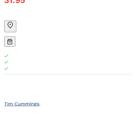
31.95
Tim Cummings
.