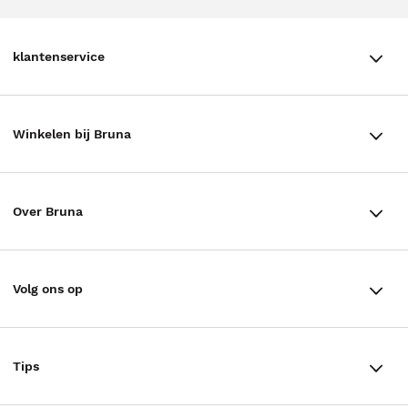
klantenservice
klantenservice
Winkelen bij Bruna
Contact
Winkels en openingstijden
Bestellen & Bezorging
Over Bruna
Assortiment in de winkel
Betalen
De organisatie
Cadeaukaarten
Annuleren & Retourneren
Volg ons op
Werken bij Bruna
Cadeauboxen
Veelgestelde vragen
TikTok #BookTok
Ondernemer worden
Staatsloterij
Tips
Zakelijk boeken bestellen
Facebook
De voordelen van Bruna
ING Servicepunten