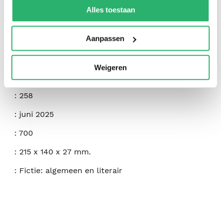
:
Tim Cummings
kunnen ontvangen en verwerken.
Alles toestaan
:
Black Rose Writing
Aanpassen
:
9781685136567
:
Engels
Weigeren
:
Hardcover
:
258
:
juni 2025
:
700
:
215 x 140 x 27 mm.
:
Fictie: algemeen en literair