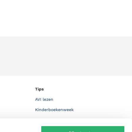
Tips
AVI lezen
Kinderboekenweek
Boekenbon
De Nationale Voorleesdagen