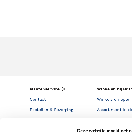
klantenservice
Winkelen bij Bru
Contact
Winkels en openi
Bestellen & Bezorging
Assortiment in d
Betalen
Cadeaukaarten
Annuleren & Retourneren
Cadeauboxen
Deze website maakt gebru