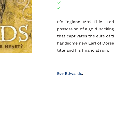
It's England, 1582. Ellie - L
possession of a gold-seeking 
that captivates the elite of
handsome new Earl of Dorset 
title and his financial ruin.
Eve Edwards
.