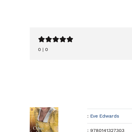
0
|
0
:
Eve Edwards
:
9780141327303