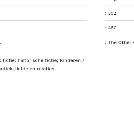
:
352
:
450
.
:
The Other
 fictie: historische fictie; Kinderen /
antiek, liefde en relaties