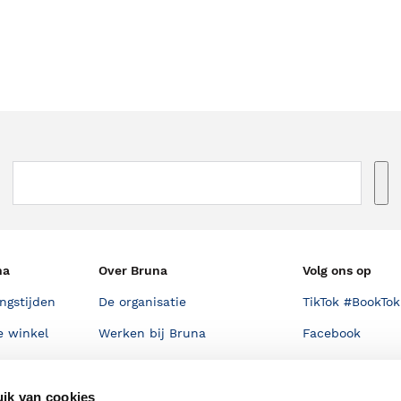
na
Over Bruna
Volg ons op
ngstijden
De organisatie
TikTok #BookTok
e winkel
Werken bij Bruna
Facebook
Ondernemer worden
Instagram
De voordelen van Bruna
ik van cookies