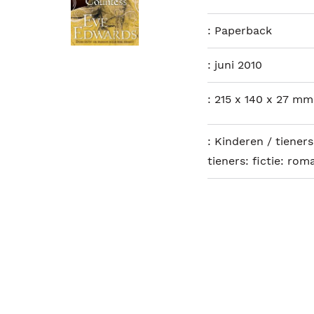
:
Paperback
:
juni 2010
:
215 x 140 x 27 mm
:
Kinderen / tieners:
tieners: fictie: rom