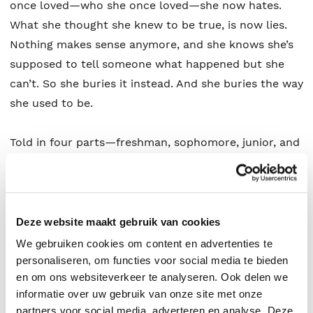
once loved—who she once loved—she now hates.
What she thought she knew to be true, is now lies.
Nothing makes sense anymore, and she knows she’s
supposed to tell someone what happened but she
can’t. So she buries it instead. And she buries the way
she used to be.
Told in four parts—freshman, sophomore, junior, and
senior year—this provocative debut reveals the deep
cuts of trauma. But it also demonstrates one young
woman’s strength as she navigates the
disappointment and unbearable pains of
Deze website maakt gebruik van cookies
adolescence, of first love and first heartbreak, of
We gebruiken cookies om content en advertenties te
friendships broken and rebuilt, all while learning to
personaliseren, om functies voor social media te bieden
en om ons websiteverkeer te analyseren. Ook delen we
embrace the power of survival she never knew she
informatie over uw gebruik van onze site met onze
had hidden within her heart.
partners voor social media, adverteren en analyse. Deze