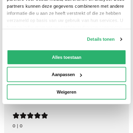
partners kunnen deze gegevens combineren met andere
informatie die u aan ze heeft verstrekt of die ze hebben
verzameld op basis van uw gebruik van hun services. U
kunt op ieder moment uw cookievoorkeuren aanpassen
op onze
cookiebeleid pagina
.
Amber Smith
.
Details tonen
We werken samen met
42 derden
die uw gegevens
kunnen ontvangen en verwerken.
Alles toestaan
Aanpassen
Weigeren
0
|
0