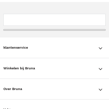
klantenservice
klantenservice
Winkelen bij Bruna
Contact
Winkels en openingstijden
Bestellen & Bezorging
Over Bruna
Assortiment in de winkel
Betalen
De organisatie
Cadeaukaarten
Annuleren & Retourneren