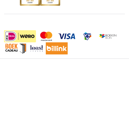
De Nationale Voorleesdagen
Boekenweek
Wet op de Vaste Boekenprijs
Winacties
Algemene voorwaarden
42.99
Privacy
Cookies
Disclaimer