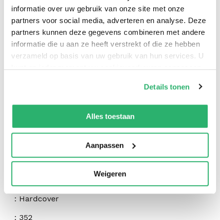
informatie over uw gebruik van onze site met onze
partners voor social media, adverteren en analyse. Deze
partners kunnen deze gegevens combineren met andere
informatie die u aan ze heeft verstrekt of die ze hebben
verzameld op basis van uw gebruik van hun services. U
kunt op ieder moment uw cookievoorkeuren aanpassen
op onze
cookiebeleid pagina
.
Details tonen
We werken samen met
42 derden
die uw gegevens
kunnen ontvangen en verwerken.
Alles toestaan
:
Holly Black
:
Hot Key Books
Aanpassen
:
9781471418297
Weigeren
:
Engels
:
Hardcover
:
352