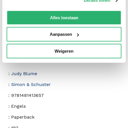
Details tonen
We werken samen met
42 derden
die uw gegevens
kunnen ontvangen en verwerken.
Alles toestaan
Aanpassen
Weigeren
:
Judy Blume
:
Simon & Schuster
:
9781481413657
:
Engels
:
Paperback
:
192