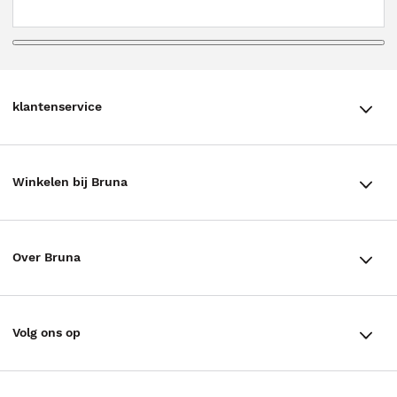
klantenservice
klantenservice
Winkelen bij Bruna
Contact
Winkels en openingstijden
Bestellen & Bezorging
Over Bruna
Assortiment in de winkel
Betalen
De organisatie
Cadeaukaarten
Annuleren & Retourneren
Volg ons op
Werken bij Bruna
Cadeauboxen
Veelgestelde vragen
TikTok #BookTok
Ondernemer worden