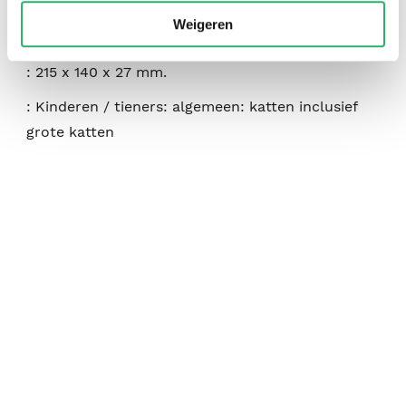
:
augustus 2024
Weigeren
:
450
:
215 x 140 x 27 mm.
:
Kinderen / tieners: algemeen: katten inclusief
grote katten