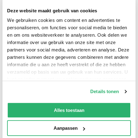
Deze website maakt gebruik van cookies
0
|
0
We gebruiken cookies om content en advertenties te
personaliseren, om functies voor social media te bieden
en om ons websiteverkeer te analyseren. Ook delen we
informatie over uw gebruik van onze site met onze
partners voor social media, adverteren en analyse. Deze
partners kunnen deze gegevens combineren met andere
informatie die u aan ze heeft verstrekt of die ze hebben
verzameld op basis van uw gebruik van hun services. U
kunt op ieder moment uw cookievoorkeuren aanpassen
op onze
cookiebeleid pagina
.
Details tonen
:
9781682773987
We werken samen met
42 derden
die uw gegevens
:
Engels
kunnen ontvangen en verwerken.
Alles toestaan
:
Paperback
:
24
Aanpassen