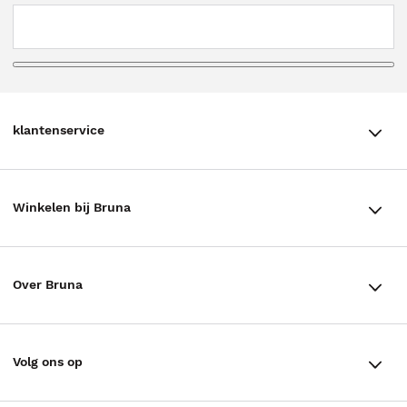
klantenservice
klantenservice
Winkelen bij Bruna
Contact
Winkels en openingstijden
Bestellen & Bezorging
Over Bruna
Assortiment in de winkel
Betalen
De organisatie
Cadeaukaarten
Annuleren & Retourneren
Volg ons op
Werken bij Bruna
Cadeauboxen
Veelgestelde vragen