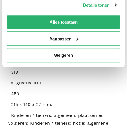
op onze
cookiebeleid pagina
.
Details tonen
We werken samen met
42 derden
die uw gegevens
:
Ernest Thompson Seton
kunnen ontvangen en verwerken.
Alles toestaan
:
Axios Press
Aanpassen
:
9781604190335
:
Engels
Weigeren
:
Paperback
:
313
:
augustus 2010
:
450
:
215 x 140 x 27 mm.
:
Kinderen / tieners: algemeen: plaatsen en
volkeren; Kinderen / tieners: fictie: algemene