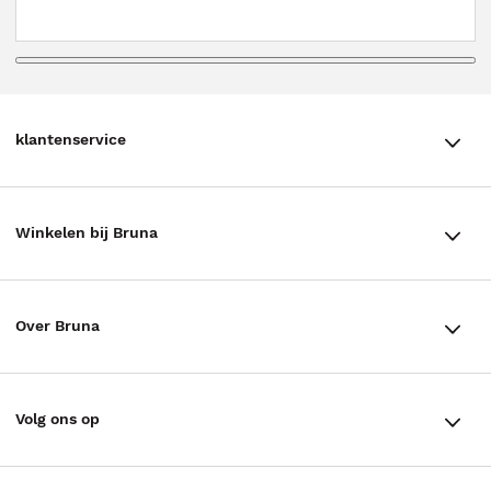
klantenservice
klantenservice
Winkelen bij Bruna
Contact
Winkels en openingstijden
Bestellen & Bezorging
Over Bruna
Assortiment in de winkel
Betalen
De organisatie
Cadeaukaarten
Annuleren & Retourneren
Volg ons op
Werken bij Bruna
Cadeauboxen
Veelgestelde vragen
TikTok #BookTok
Ondernemer worden