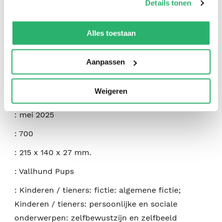
:
Jae Lynn
Details tonen
We werken samen met
42 derden
die uw gegevens
:
Jaestories
kunnen ontvangen en verwerken.
Alles toestaan
:
9798992402902
:
Engels
Aanpassen
:
Hardcover
Weigeren
:
36
:
mei 2025
:
700
:
215 x 140 x 27 mm.
:
Vallhund Pups
:
Kinderen / tieners: fictie: algemene fictie;
Kinderen / tieners: persoonlijke en sociale
onderwerpen: zelfbewustzijn en zelfbeeld