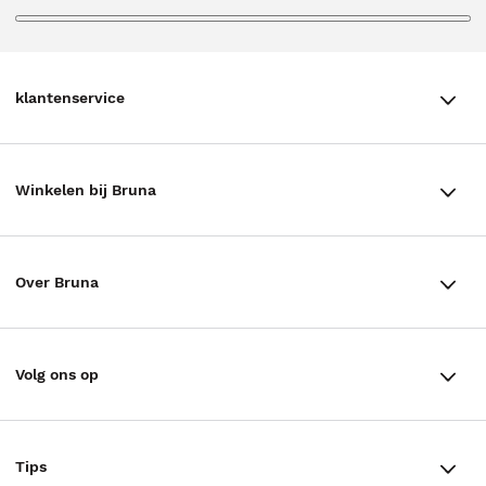
klantenservice
klantenservice
Winkelen bij Bruna
Contact
Winkels en openingstijden
Bestellen & Bezorging
Over Bruna
Assortiment in de winkel
Betalen
De organisatie
Cadeaukaarten
Annuleren & Retourneren
Volg ons op
Werken bij Bruna
Cadeauboxen
Veelgestelde vragen
TikTok #BookTok
Ondernemer worden
Staatsloterij
Tips
Zakelijk boeken bestellen
Facebook