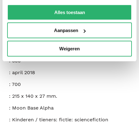
:
Stuart Gibbs
We werken samen met
42 derden
die uw gegevens
kunnen ontvangen en verwerken.
Alles toestaan
:
Simon & Schuster Books For Young Readers
:
9781481477796
Aanpassen
:
Engels
Weigeren
:
Hardcover
:
336
:
april 2018
:
700
:
215 x 140 x 27 mm.
:
Moon Base Alpha
:
Kinderen / tieners: fictie: sciencefiction