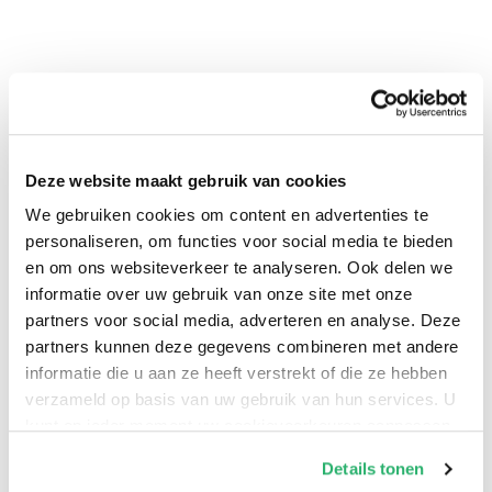
Deze website maakt gebruik van cookies
0
|
0
We gebruiken cookies om content en advertenties te
personaliseren, om functies voor social media te bieden
en om ons websiteverkeer te analyseren. Ook delen we
informatie over uw gebruik van onze site met onze
partners voor social media, adverteren en analyse. Deze
partners kunnen deze gegevens combineren met andere
informatie die u aan ze heeft verstrekt of die ze hebben
verzameld op basis van uw gebruik van hun services. U
kunt op ieder moment uw cookievoorkeuren aanpassen
op onze
cookiebeleid pagina
.
Details tonen