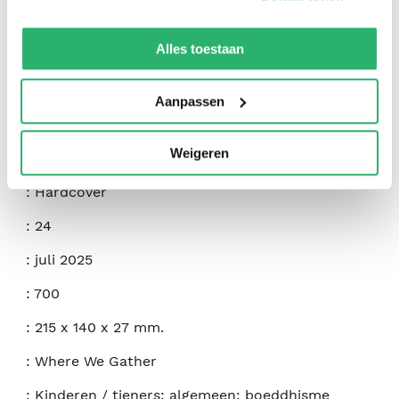
We werken samen met
42 derden
die uw gegevens
kunnen ontvangen en verwerken.
Alles toestaan
:
Sarah Shey
:
Pebble Books
Aanpassen
:
9798875222924
Weigeren
:
Engels
:
Hardcover
:
24
:
juli 2025
:
700
:
215 x 140 x 27 mm.
:
Where We Gather
:
Kinderen / tieners: algemeen: boeddhisme