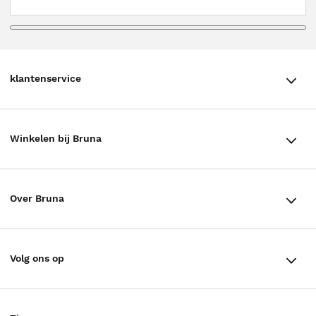
klantenservice
klantenservice
Winkelen bij Bruna
Contact
Winkels en openingstijden
Bestellen & Bezorging
Over Bruna
Assortiment in de winkel
Betalen
De organisatie
Cadeaukaarten
Annuleren & Retourneren
Volg ons op
Werken bij Bruna
Cadeauboxen
Veelgestelde vragen
TikTok #BookTok
Ondernemer worden
Staatsloterij