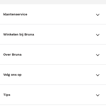
klantenservice
klantenservice
Winkelen bij Bruna
Contact
Winkels en openingstijden
Bestellen & Bezorging
Over Bruna
Assortiment in de winkel
Betalen
De organisatie
Cadeaukaarten
Annuleren & Retourneren
Volg ons op
Werken bij Bruna
Cadeauboxen
Veelgestelde vragen
TikTok #BookTok
Ondernemer worden
Staatsloterij
Tips
Zakelijk boeken bestellen
Facebook
De voordelen van Bruna
ING Servicepunten