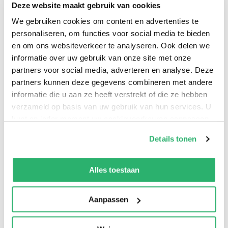
Deze website maakt gebruik van cookies
We gebruiken cookies om content en advertenties te
Martin Handford
.
personaliseren, om functies voor social media te bieden
en om ons websiteverkeer te analyseren. Ook delen we
informatie over uw gebruik van onze site met onze
partners voor social media, adverteren en analyse. Deze
partners kunnen deze gegevens combineren met andere
informatie die u aan ze heeft verstrekt of die ze hebben
verzameld op basis van uw gebruik van hun services. U
kunt op ieder moment uw cookievoorkeuren aanpassen
op onze
cookiebeleid pagina
.
Details tonen
We werken samen met
42 derden
die uw gegevens
kunnen ontvangen en verwerken.
Alles toestaan
0
|
0
Aanpassen