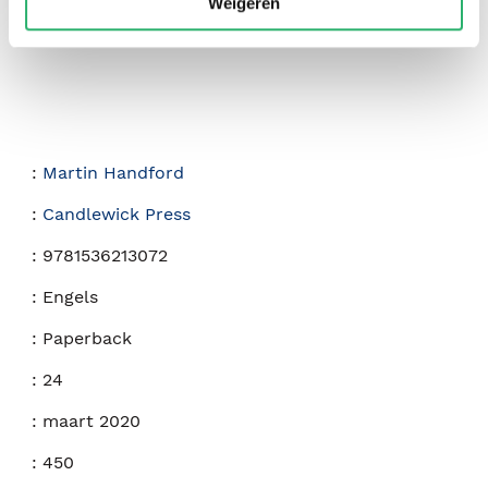
Weigeren
:
Martin Handford
:
Candlewick Press
:
9781536213072
:
Engels
:
Paperback
:
24
:
maart 2020
:
450