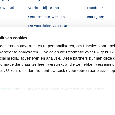
e winkel
Werken bij Bruna
Facebook
Ondernemer worden
Instagram
De voordelen van Bruna
Responsible Disclosure
ik van cookies
Statement
en
ontent en advertenties te personaliseren, om functies voor soci
Blog
erkeer te analyseren. Ook delen we informatie over uw gebruik 
Discriminerende boeken
cial media, adverteren en analyse. Deze partners kunnen deze
ormatie die u aan ze heeft verstrekt of die ze hebben verzameld
ces. U kunt op ieder moment uw cookievoorkeuren aanpassen o
a
.
 derden
die uw gegevens kunnen ontvangen en verwerken.