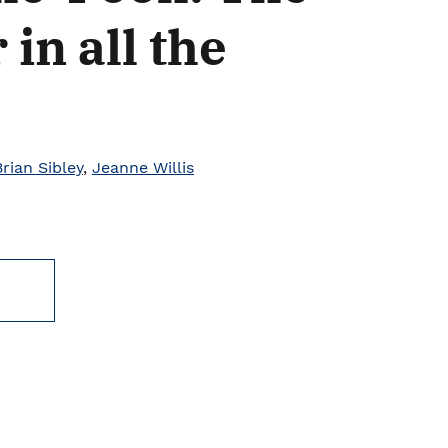
 in all the
Brian Sibley
,
Jeanne Willis