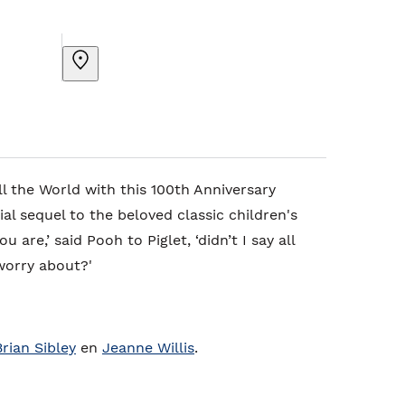
ll the World with this 100th Anniversary
ial sequel to the beloved classic children's
u are,’ said Pooh to Piglet, ‘didn’t I say all
worry about?'
Brian Sibley
en
Jeanne Willis
.