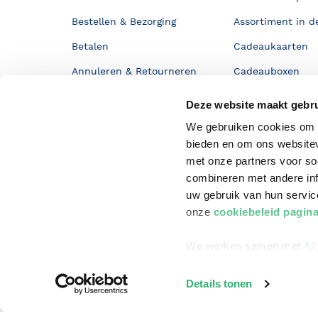
Bestellen & Bezorging
Assortiment in d
Betalen
Cadeaukaarten
Annuleren & Retourneren
Cadeauboxen
Veelgestelde vragen
Staatsloterij
Deze website maakt gebru
Zakelijk boeken bestellen
ING Servicepunt
We gebruiken cookies om c
bieden en om ons websitev
Douwe Egberts punten
met onze partners voor so
combineren met andere inf
uw gebruik van hun servi
onze
cookiebeleid pagin
We werken samen met
42
Details tonen