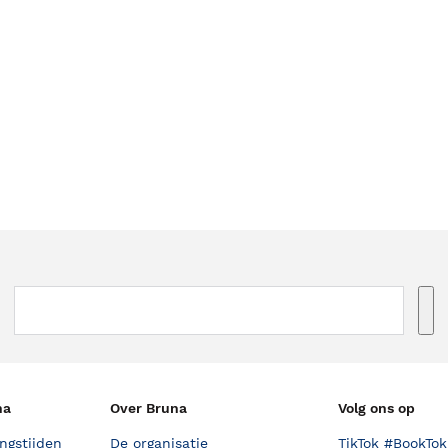
na
Over Bruna
Volg ons op
ngstijden
De organisatie
TikTok #BookTok