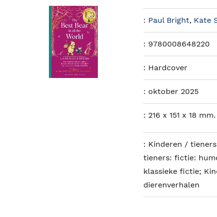
:
Paul Bright
,
Kate 
:
9780008648220
:
Hardcover
:
oktober 2025
:
216 x 151 x 18 mm.
:
Kinderen / tiener
tieners: fictie: hum
klassieke fictie; Ki
dierenverhalen