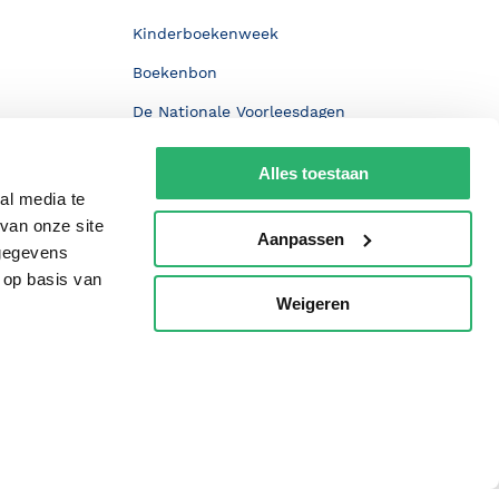
Kinderboekenweek
Boekenbon
De Nationale Voorleesdagen
Boekenweek
Alles toestaan
Wet op de Vaste Boekenprijs
al media te
van onze site
Winacties
Aanpassen
 gegevens
 op basis van
Weigeren
p