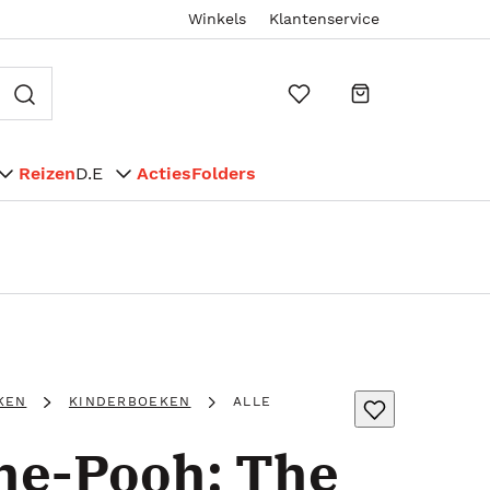
Winkels
Klantenservice
Reizen
D.E
Acties
Folders
KEN
KINDERBOEKEN
ALLE
he-Pooh: The