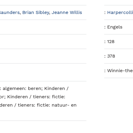
Saunders
,
Brian Sibley
,
Jeanne Willis
:
Harpercoll
:
Engels
:
128
:
378
:
Winnie-the
s: algemeen: beren; Kinderen /
or; Kinderen / tieners: fictie:
nderen / tieners: fictie: natuur- en