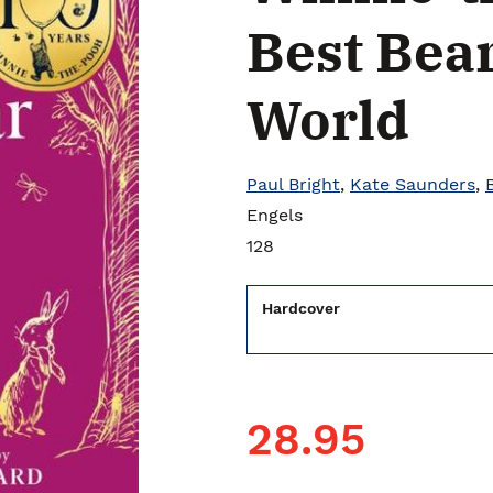
Best Bear
World
Paul Bright
,
Kate Saunders
,
Engels
128
Hardcover
28.95