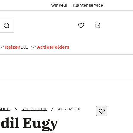
Winkels
Klantenservice
Reizen
D.E
Acties
Folders
GOED
SPEELGOED
ALGEMEEN
dil Eugy