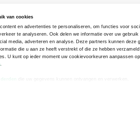
na
Over Bruna
Volg ons op
ik van cookies
ngstijden
De organisatie
TikTok #BookTok
ontent en advertenties te personaliseren, om functies voor soci
e winkel
Werken bij Bruna
Facebook
erkeer te analyseren. Ook delen we informatie over uw gebruik 
cial media, adverteren en analyse. Deze partners kunnen deze
Ondernemer worden
Instagram
ormatie die u aan ze heeft verstrekt of die ze hebben verzameld
De voordelen van Bruna
ces. U kunt op ieder moment uw cookievoorkeuren aanpassen o
Responsible Disclosure
a
.
Statement
en
 derden
die uw gegevens kunnen ontvangen en verwerken.
Blog
Discriminerende boeken