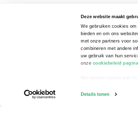
klantenservice
Winkelen bij Bru
Deze website maakt gebru
Contact
Winkels en openi
We gebruiken cookies om c
Bestellen & Bezorging
Assortiment in d
bieden en om ons websitev
met onze partners voor so
Betalen
Cadeaukaarten
combineren met andere inf
Annuleren & Retourneren
Cadeauboxen
uw gebruik van hun servi
Veelgestelde vragen
Staatsloterij
onze
cookiebeleid pagin
Zakelijk boeken bestellen
ING Servicepunt
We werken samen met
42
Douwe Egberts punten
Details tonen