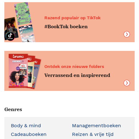
Razend populair op TikTok
#BookTok boeken
Ontdek onze nieuwe folders
Verrassend en inspirerend
Genres
Body & mind
Managementboeken
Cadeauboeken
Reizen & vrije tijd