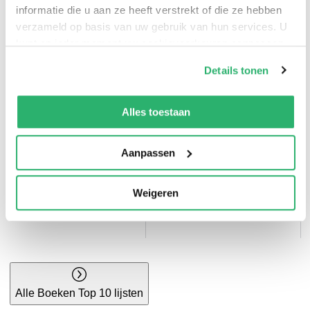
informatie die u aan ze heeft verstrekt of die ze hebben
Bruna top 10
Thrillers top 10
verzameld op basis van uw gebruik van hun services. U
kunt op ieder moment uw cookievoorkeuren aanpassen
op onze
cookiebeleid pagina
.
Details tonen
We werken samen met
42 derden
die uw gegevens
kunnen ontvangen en verwerken.
Alles toestaan
Aanpassen
Kinderboeken top
Weigeren
10
Kookboeken top 10
Alle Boeken Top 10 lijsten