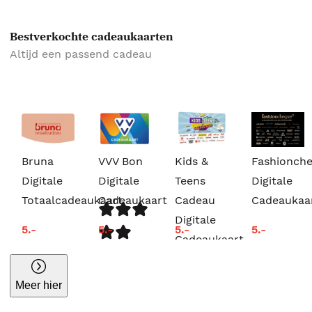
Bestverkochte cadeaukaarten
Altijd een passend cadeau
Bruna
VVV Bon
Kids &
Fashionch
Digitale
Digitale
Teens
Digitale
Totaalcadeaukaart
Cadeaukaart
Cadeau
Cadeaukaa
Digitale
5.-
5.-
5.-
5.-
Cadeaukaart
Meer hier