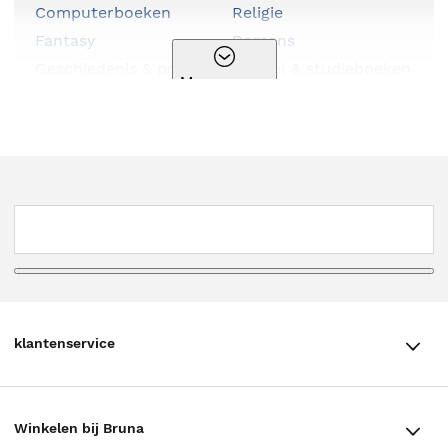
Computerboeken
Religie
Fantasy
Romans
Geschiedenis & politiek
School & studieboeken
Meer genres
Hobbyboeken
Serie
Huis, tuin & dier
Spiritualiteit
Kalenders & agenda's
Sportboeken
Kinderboeken
Stripboeken
Kookboeken
Thema
Kunst & cultuur
Thrillers
Literatuur
Young adult
Luisterboeken
klantenservice
klantenservice
Winkelen bij Bruna
Contact