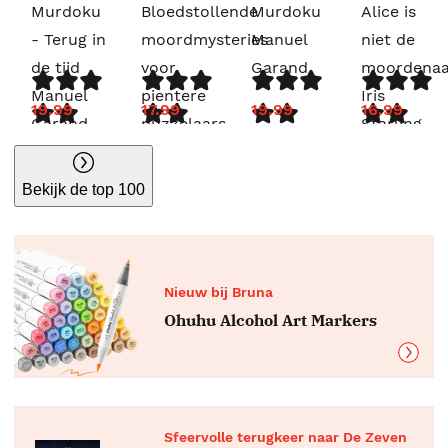
Murdoku
Bloedstollende
Murdoku
Alice is
- Terug in
moordmysteries
Manuel
niet de
de tijd
voor
Garand
moordenaa
Manuel
pientere
Iris
19.99
17.99
19.99
16.99
Garand
puzzelaars
Starling
G.T.
Karber
Bekijk de top 100
Nieuw bij Bruna
Ohuhu Alcohol Art Markers
Sfeervolle terugkeer naar De Zeven